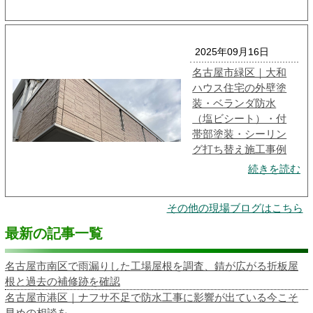
2025年09月16日
名古屋市緑区｜大和
ハウス住宅の外壁塗
装・ベランダ防水
（塩ビシート）・付
帯部塗装・シーリン
グ打ち替え施工事例
続きを読む
その他の現場ブログはこちら
最新の記事一覧
名古屋市南区で雨漏りした工場屋根を調査、錆が広がる折板屋
根と過去の補修跡を確認
名古屋市港区｜ナフサ不足で防水工事に影響が出ている今こそ
早めの相談を