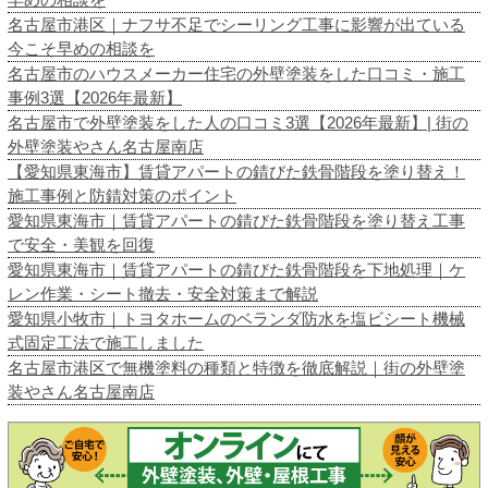
名古屋市港区｜ナフサ不足でシーリング工事に影響が出ている
今こそ早めの相談を
名古屋市のハウスメーカー住宅の外壁塗装をした口コミ・施工
事例3選【2026年最新】
名古屋市で外壁塗装をした人の口コミ3選【2026年最新】| 街の
外壁塗装やさん名古屋南店
【愛知県東海市】賃貸アパートの錆びた鉄骨階段を塗り替え！
施工事例と防錆対策のポイント
愛知県東海市｜賃貸アパートの錆びた鉄骨階段を塗り替え工事
で安全・美観を回復
愛知県東海市｜賃貸アパートの錆びた鉄骨階段を下地処理｜ケ
レン作業・シート撤去・安全対策まで解説
愛知県小牧市｜トヨタホームのベランダ防水を塩ビシート機械
式固定工法で施工しました
名古屋市港区で無機塗料の種類と特徴を徹底解説｜街の外壁塗
装やさん名古屋南店