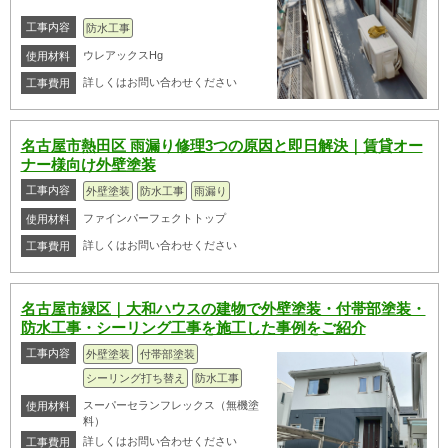
工事内容
防水工事
ウレアックスHg
使用材料
詳しくはお問い合わせください
工事費用
名古屋市熱田区 雨漏り修理3つの原因と即日解決｜賃貸オー
ナー様向け外壁塗装
工事内容
外壁塗装
防水工事
雨漏り
ファインパーフェクトトップ
使用材料
詳しくはお問い合わせください
工事費用
名古屋市緑区｜大和ハウスの建物で外壁塗装・付帯部塗装・
防水工事・シーリング工事を施工した事例をご紹介
工事内容
外壁塗装
付帯部塗装
シーリング打ち替え
防水工事
スーパーセランフレックス（無機塗
使用材料
料）
詳しくはお問い合わせください
工事費用