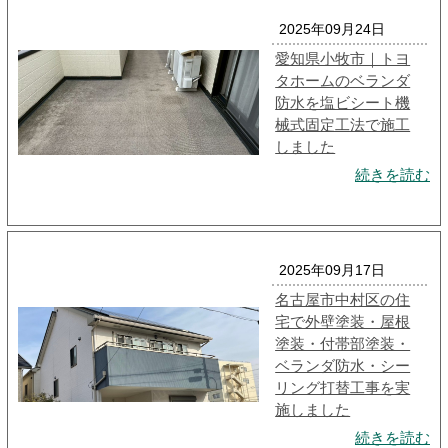
2025年09月24日
愛知県小牧市｜トヨ
タホームのベランダ
防水を塩ビシート機
械式固定工法で施工
しました
続きを読む
2025年09月17日
名古屋市中村区の住
宅で外壁塗装・屋根
塗装・付帯部塗装・
ベランダ防水・シー
リング打替工事を実
施しました
続きを読む