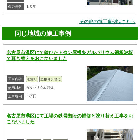
１０年
保証年数
その他の施工事例はこちら
同じ地域の施工事例
名古屋市港区にて錆びたトタン屋根をガルバリウム鋼板波板
で葺き替えをおこないました
工事内容
雨漏り
屋根葺き替え
ガルバリウム鋼板
使用材料
15万円
工事費用
名古屋市港区にて工場の鉄骨階段の補修と塗り替え工事をお
こないました