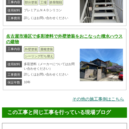
工事内容
部分塗装
工場
鉄骨階段
プレミアムＮＡＤシリコン
使用材料
詳しくはお問い合わせください
工事費用
名古屋市港区で多彩塗料で外壁塗装をおこなった積水ハウス
の建物
工事内容
外壁塗装
屋根塗装
シーリング打ち替え
多彩塗料（メーカーについてはお問
使用材料
い合わせください）
詳しくはお問い合わせください
工事費用
10年
保証年数
その他の施工事例はこちら
この工事と同じ工事を行っている現場ブログ