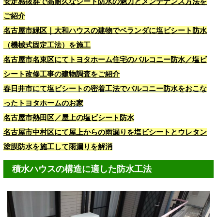
安定感抜群で高耐久なシート防水の魅力とメンテナンス方法を
ご紹介
名古屋市緑区｜大和ハウスの建物でベランダに塩ビシート防水
（機械式固定工法）を施工
名古屋市名東区にてトヨタホーム住宅のバルコニー防水／塩ビ
シート改修工事の建物調査をご紹介
春日井市にて塩ビシートの密着工法でバルコニー防水をおこな
ったトヨタホームのお家
名古屋市熱田区／屋上の塩ビシート防水
名古屋市中村区にて屋上からの雨漏りを塩ビシートとウレタン
塗膜防水を施工して雨漏りを解消
積水ハウスの構造に適した防水工法