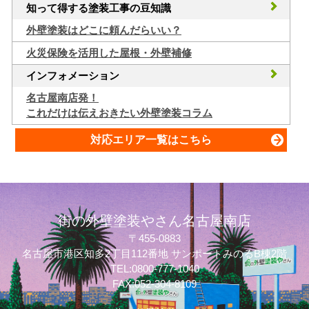
知って得する塗装工事の豆知識
外壁塗装はどこに頼んだらいい？
火災保険を活用した屋根・外壁補修
インフォメーション
名古屋南店発！
これだけは伝えおきたい外壁塗装コラム
対応エリア一覧はこちら
街の外壁塗装やさん名古屋南店
〒455-0883
名古屋市港区知多2丁目112番地 サンポートみのるB棟2階
TEL:0800-777-1040
FAX:052-304-8109