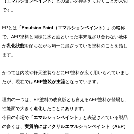
（エマルションペイント）
との違いを押さえておくことが大切
です。
EPとは
「Emulsion Paint（エマルションペイント）」
の略称
で、AEP塗料と同様に水と油といった本来混ざり合わない液体
が
乳化状態
を保ちながら均一に混ざっている塗料のことを指し
ます。
かつては内装や軒天塗装などにEP塗料が広く用いられていまし
たが、現在では
AEP塗装が主流
となっています。
理由の一つは、EP塗料の改良版とも言えるAEP塗料が登場し、
性能面で大きく進化したことにあります。
今日の市場で
「エマルションペイント」
と表記されている製品
の多くは、
実質的にはアクリルエマルションペイント（AEP）