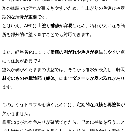
系の塗装では汚れが目立ちやすいため、仕上がりの色選びや定
期的な清掃が重要です。
とはいえ、AEPは
上塗り補修が容易
なため、汚れが気になる箇
所を部分的に塗り直すことでも対応できます。
また、経年劣化によって
塗膜の剥がれや浮きが発生しやすい
点
にも注意が必要です。
塗装が剥がれたままの状態では、そこから雨水が浸入し、
軒天
材そのものや構造部（躯体）にまでダメージが及ぶ
恐れがあり
ます。
このようなトラブルを防ぐためには、
定期的な点検と再塗装
が
欠かせません。
塗膜のはがれや色あせが確認できたら、早めに補修を行うこと
で大掛かりな修繕費へと膨らむことを防ぎ、建物全体の寿命を