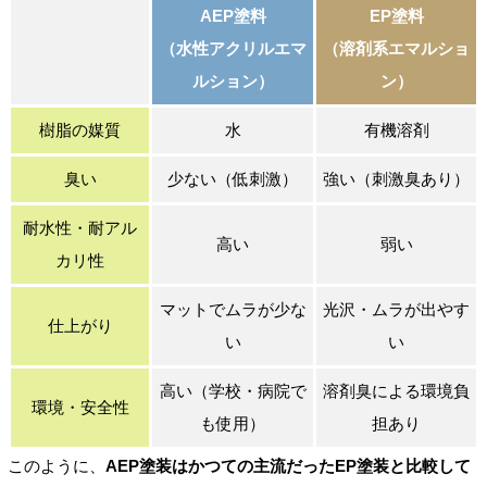
AEP塗料
EP塗料
（水性アクリルエマ
（溶剤系エマルショ
ルション）
ン）
樹脂の媒質
水
有機溶剤
臭い
少ない（低刺激）
強い（刺激臭あり）
耐水性・耐アル
高い
弱い
カリ性
マットでムラが少な
光沢・ムラが出やす
仕上がり
い
い
高い（学校・病院で
溶剤臭による環境負
環境・安全性
も使用）
担あり
このように、
AEP塗装はかつての主流だったEP塗装と比較して