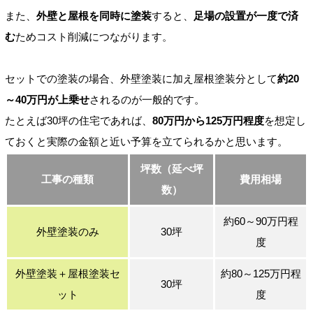
また、
外壁と屋根を同時に塗装
すると、
足場の設置が一度で済
む
ためコスト削減につながります。
セットでの塗装の場合、外壁塗装に加え屋根塗装分として
約20
～40万円が上乗せ
されるのが一般的です。
たとえば30坪の住宅であれば、
80万円から125万円程度
を想定し
ておくと実際の金額と近い予算を立てられるかと思います。
坪数（延べ坪
工事の種類
費用相場
数）
約60～90万円程
外壁塗装のみ
30坪
度
外壁塗装＋屋根塗装セ
約80～125万円程
30坪
ット
度