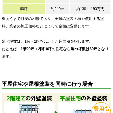
60坪
約240㎡
約130～ 190万円
※あくまで目安の相場であり、実際の塗装面積や使用する塗
料、業者の施工価格などによって金額は変動します。
延べ坪数は、1階・2階を合計した床面積を指します。
たとえば、
1階20坪＋2階10坪
の住宅なら
延べ坪数は30坪
となり
ます。
平屋住宅や屋根塗装を同時に行う場合