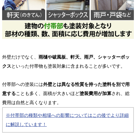
外壁だけでなく、
雨樋や破風板、軒天、雨戸、シャッターボッ
クス
といった付帯物も塗装対象に含まれることが多いです。
付帯部への塗装には
外壁とは異なる性質を持った塗料を別で用
意する
ことも多く、面積が大きいほど
塗装費用が加算
され、総
費用は自然と高くなります。
※付帯部の種類や相場への影響についてはこの後でより詳細
に解説しています！