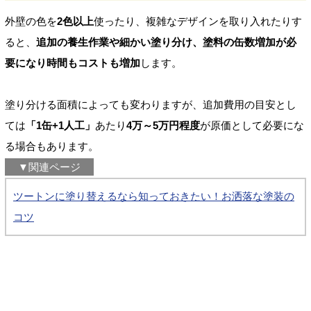
外壁の色を
2色以上
使ったり、複雑なデザインを取り入れたりす
ると、
追加の養生作業や細かい塗り分け、塗料の缶数増加が必
要になり時間もコストも増加
します。
塗り分ける面積によっても変わりますが、追加費用の目安とし
ては
「1缶+1人工」
あたり
4万～5万円程度
が原価として必要にな
る場合もあります。
▼関連ページ
ツートンに塗り替えるなら知っておきたい！お洒落な塗装の
コツ