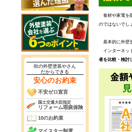
食材や家電を購
のではないでし
基本的に外壁塗
インターネット
者を比較・検討
街の外壁塗装やさん
だからできる
安心のお約束
不安ゼロ宣言
国土交通大臣指定
リフォーム瑕疵保険
10のお約束
マイスター制度