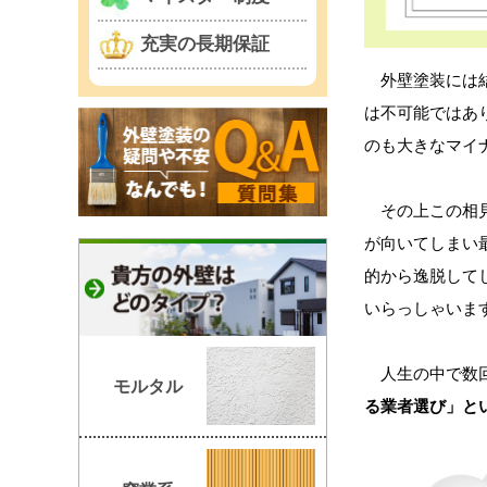
充実の長期保証
外壁塗装には結
は不可能ではあ
のも大きなマイ
その上この相見
が向いてしまい
的から逸脱して
いらっしゃいま
人生の中で数回
モルタル
る業者選び」と