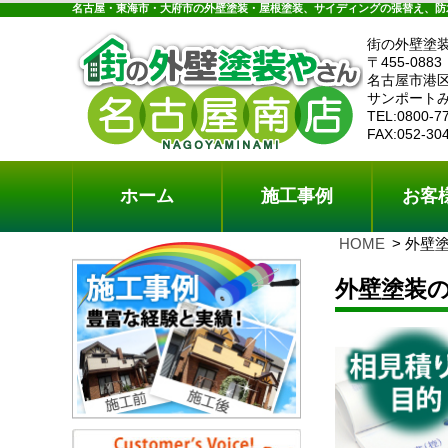
ホーム
施工事例
お客様の声
工事メニ
名古屋・東海市・大府市の外壁塗装・屋根塗装、サイディングの張替え、防
街の外壁塗
〒455-0883
名古屋市港区
サンポートみ
TEL:0800-7
FAX:052-30
ホーム
施工事例
お客
HOME
外壁
外壁塗装