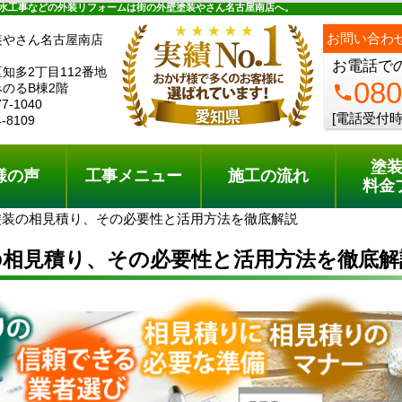
ュー
施工の流れ
会社概要
料金プラン
無料点検
水工事などの外装リフォームは街の外壁塗装やさん名古屋南店へ。
お問い合わ
装やさん名古屋南店
お電話で
知多2丁目112番地
080
のるB棟2階
phone
77-1040
[電話受付時
4-8109
塗
様の声
工事メニュー
施工の流れ
料金
塗装の相見積り、その必要性と活用方法を徹底解説
の相見積り、その必要性と活用方法を徹底解