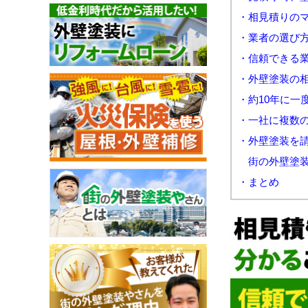
・相見積りの
・業者の選び
・信頼できる
・外壁塗装の
・約10年に一
・一社に複数
・外壁塗装を
街の外壁塗装
・まとめ