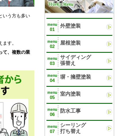
という方も多い
menu
外壁塗装
01
menu
屋根塗装
えます。
02
って、複数の業
サイディング
menu
張替え
03
menu
塀・擁壁塗装
04
menu
室内塗装
05
menu
防水工事
06
シーリング
menu
打ち替え
07