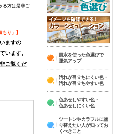
ゃる方は是非ご
積もり」】
いますの
ています。
風水を使った色選びで
運気アップ
非ご覧くだ
汚れが目立ちにくい色・
汚れが目立ちやすい色
色あせしやすい色・
色あせしにくい色
ツートンやカラフルに塗
り替えたい人が知ってお
くべきこと