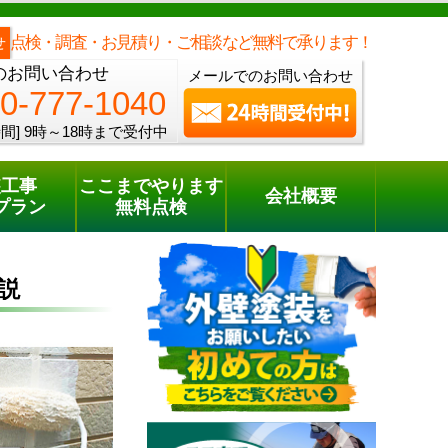
メールでのご相談
電話でのご相談
[9時～18時まで受付中]
0800-777-1040
phone
点検・調査・お見積り・ご相談など無料で承ります！
せ
のお問い合わせ
メールでのお問い合わせ
0-777-1040
間]
9時～18時まで受付中
装工事
ここまでやります
会社概要
プラン
無料点検
説