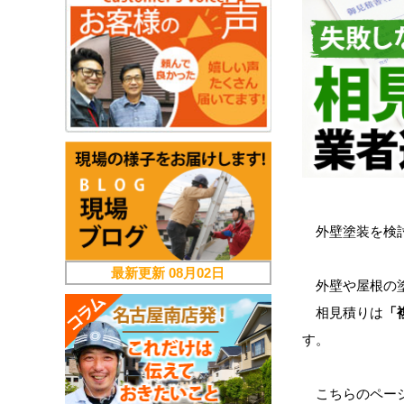
外壁塗装を検
最新更新
08月02日
外壁や屋根の塗
相見積りは
「
す。
こちらのペー