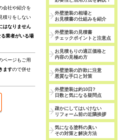
の会社や紹介を
外壁塗装の相場と
見積りをしない
お見積書の仕組みを紹介
にはなりません
外壁塗装の見積書
なる業者がいる場
チェックポイントと注意点
お見積もりの適正価格と
内容の見極め方
のページもご用
きます
ので併せ
外壁塗装の詐欺に注意
悪質な手口と対策
外壁塗装は約10日?
日数と気になる疑問点
疎かにしてはいけない
リフォーム前の近隣挨拶
気になる塗料の臭い
その対策と解決方法