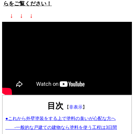
らをご覧ください！
↓ ↓ ↓
目次
【
非表示
】
●これから外壁塗装をする上で塗料の臭いが心配な方へ
-一般的な戸建ての建物なら塗料を使う工程は3日間