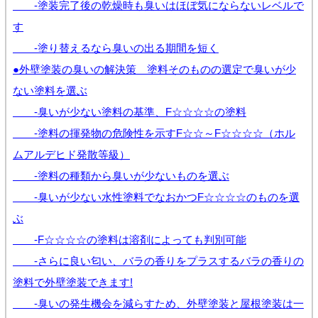
-塗装完了後の乾燥時も臭いはほぼ気にならないレベルで
す
-塗り替えるなら臭いの出る期間を短く
●外壁塗装の臭いの解決策 塗料そのものの選定で臭いが少
ない塗料を選ぶ
-臭いが少ない塗料の基準、F☆☆☆☆の塗料
-塗料の揮発物の危険性を示すF☆☆～F☆☆☆☆（ホル
ムアルデヒド発散等級）
-塗料の種類から臭いが少ないものを選ぶ
-臭いが少ない水性塗料でなおかつF☆☆☆☆のものを選
ぶ
-F☆☆☆☆の塗料は溶剤によっても判別可能
-さらに良い匂い、バラの香りをプラスするバラの香りの
塗料で外壁塗装できます!
-臭いの発生機会を減らすため、外壁塗装と屋根塗装は一