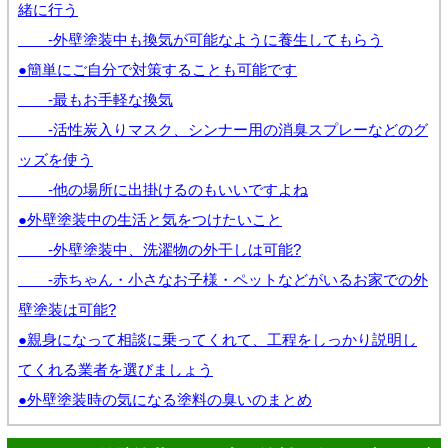
緒に行う
-外壁塗装中も換気が可能なように養生してもらう
●簡単にご自分で対策することも可能です
-最もお手軽な換気
-活性炭入りマスク、シンナー用の消臭スプレーなどのグ
ッズを使う
-他の場所に出掛けるのもいいですよね
●外壁塗装中の生活と気をつけたいこと
-外壁塗装中、洗濯物の外干しは可能?
-赤ちゃん・小さなお子様・ペットなどがいるお家での外
壁塗装は可能?
●親身になって相談に乗ってくれて、工程をしっかり説明し
てくれる業者を選びましょう
●外壁塗装時の気になる塗料の臭いのまとめ