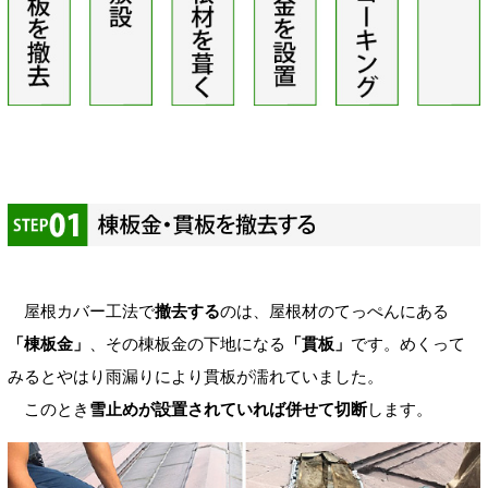
屋根カバー工法で
撤去する
のは、屋根材のてっぺんにある
「棟板金」
、その棟板金の下地になる
「貫板」
です。めくって
みるとやはり雨漏りにより貫板が濡れていました。
このとき
雪止めが設置されていれば併せて切断
します。