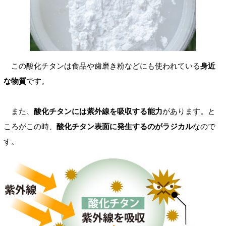
この酸化チタンは食品や歯磨き粉などにも使われている
身近
な物質
です。
また、
酸化チタンには紫外線を吸収する能力
があります。と
ころがこの時、
酸化チタン表面に発生するのがラジカル
なので
す。