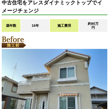
中古住宅をアレスダイナミックトップでイ
メージチェンジ
約90万
築年数
16年
施工費用
円