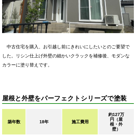
中古住宅を購入、お引越し前にきれいにしたいとのご要望で
した。リシン仕上げ外壁の細かいクラックを補修後、モダンな
カラーに塗り替えです。
屋根と外壁をパーフェクトシリーズで塗装
約127万
円（屋
築年数
18年
施工費用
根・外
壁）