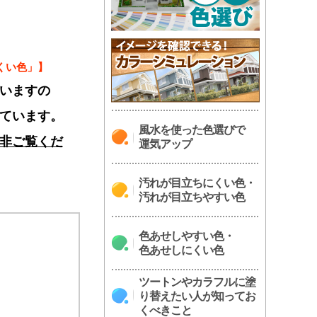
くい色」】
いますの
ています。
風水を使った色選びで
非ご覧くだ
運気アップ
汚れが目立ちにくい色・
汚れが目立ちやすい色
色あせしやすい色・
色あせしにくい色
ツートンやカラフルに塗
り替えたい人が知ってお
くべきこと