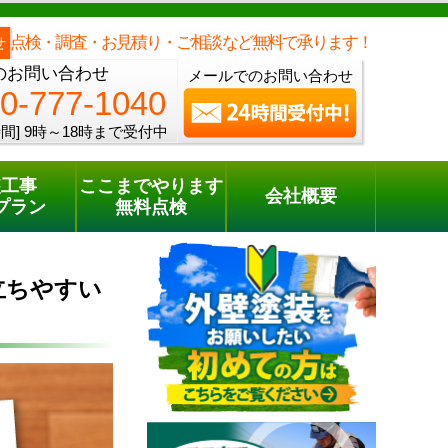
メールでのご相談
電話でのご相談
[9時～18時まで受付中]
0800-777-1040
phone
点検・調査・お見積り・ご相談など無料で承ります！
せ
のお問い合わせ
メールでのお問い合わせ
0-777-1040
間]
9時～18時まで受付中
装工事
ここまでやります
会社概要
プラン
無料点検
立ちやすい