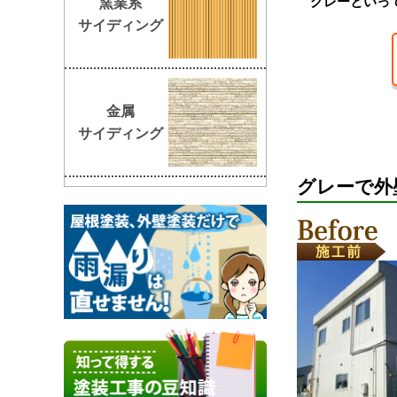
グレーといっ
窯業系
サイディング
金属
サイディング
グレーで外