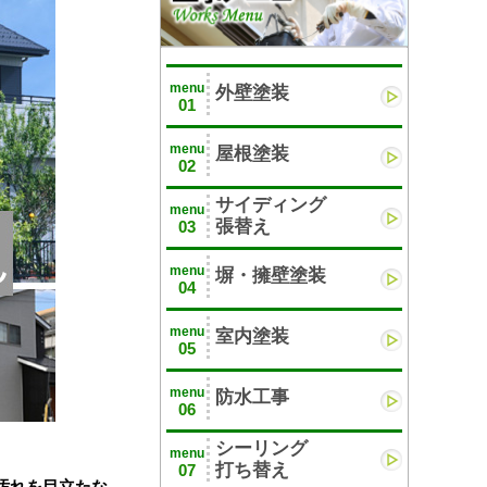
menu
外壁塗装
01
menu
屋根塗装
02
サイディング
menu
張替え
03
menu
塀・擁壁塗装
04
menu
室内塗装
05
menu
防水工事
06
シーリング
menu
打ち替え
07
汚れを目立たな