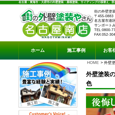
ホーム
施工事例
お客様の声
工事メニ
名古屋・東海市・大府市の外壁塗装・屋根塗装、サイディングの張替え、防
街の外壁塗
〒455-0883
名古屋市港区
サンポートみ
TEL:0800-7
FAX:052-30
ホーム
施工事例
お客
HOME
外壁
外壁塗装
色