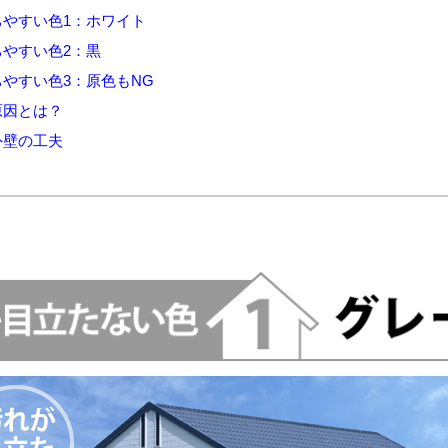
やすい色1：ホワイト
やすい色2：黒
やすい色3：原色もNG
原因とは？
外壁の工夫