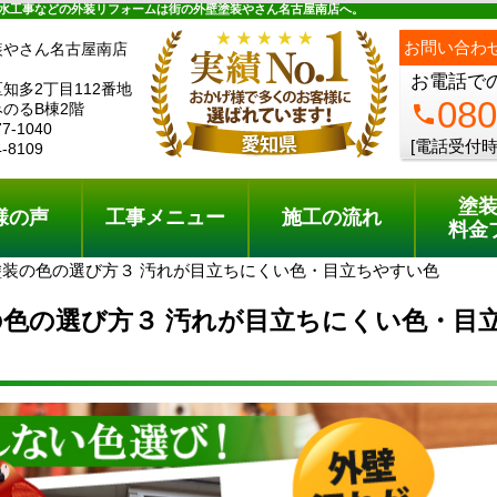
ュー
施工の流れ
会社概要
料金プラン
無料点検
水工事などの外装リフォームは街の外壁塗装やさん名古屋南店へ。
お問い合わ
装やさん名古屋南店
お電話で
知多2丁目112番地
080
のるB棟2階
phone
77-1040
[電話受付時
4-8109
塗
様の声
工事メニュー
施工の流れ
料金
塗装の色の選び方３ 汚れが目立ちにくい色・目立ちやすい色
の色の選び方３ 汚れが目立ちにくい色・目