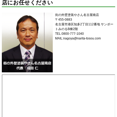
店にお任せください
街の外壁塗装やさん名古屋南店
〒455-0883
名古屋市港区知多2丁目112番地 サンポー
トみのるB棟2階
TEL:0800-777-1040
MAIL:nagoya@narita-tosou.com