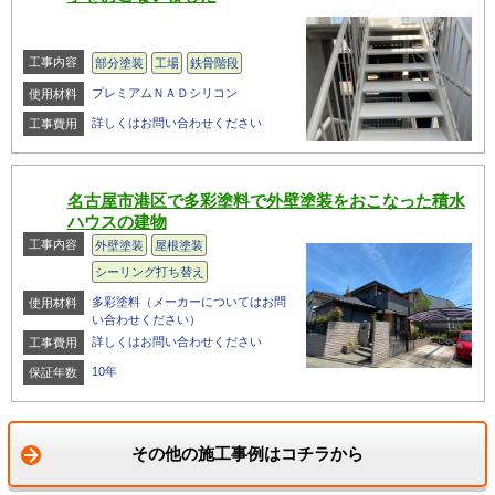
工事内容
部分塗装
工場
鉄骨階段
プレミアムＮＡＤシリコン
使用材料
詳しくはお問い合わせください
工事費用
名古屋市港区で多彩塗料で外壁塗装をおこなった積水
ハウスの建物
工事内容
外壁塗装
屋根塗装
シーリング打ち替え
多彩塗料（メーカーについてはお問
使用材料
い合わせください）
詳しくはお問い合わせください
工事費用
10年
保証年数
その他の施工事例はコチラから