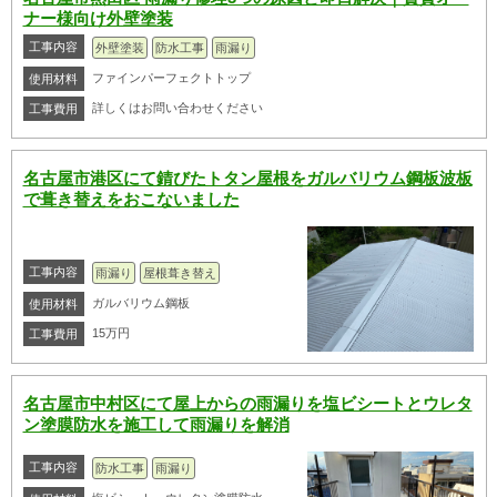
ナー様向け外壁塗装
工事内容
外壁塗装
防水工事
雨漏り
ファインパーフェクトトップ
使用材料
詳しくはお問い合わせください
工事費用
名古屋市港区にて錆びたトタン屋根をガルバリウム鋼板波板
で葺き替えをおこないました
工事内容
雨漏り
屋根葺き替え
ガルバリウム鋼板
使用材料
15万円
工事費用
名古屋市中村区にて屋上からの雨漏りを塩ビシートとウレタ
ン塗膜防水を施工して雨漏りを解消
工事内容
防水工事
雨漏り