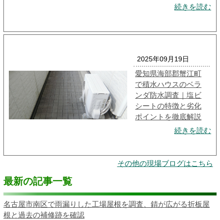
続きを読む
2025年09月19日
愛知県海部郡蟹江町
で積水ハウスのベラ
ンダ防水調査｜塩ビ
シートの特徴と劣化
ポイントを徹底解説
続きを読む
その他の現場ブログはこちら
最新の記事一覧
名古屋市南区で雨漏りした工場屋根を調査、錆が広がる折板屋
根と過去の補修跡を確認