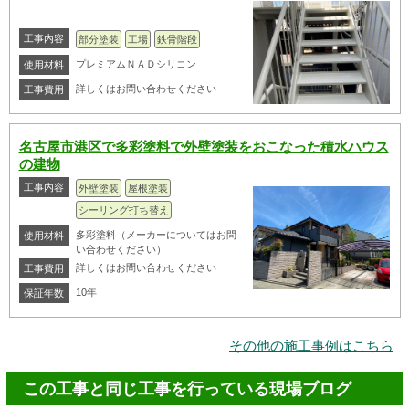
工事内容
部分塗装
工場
鉄骨階段
プレミアムＮＡＤシリコン
使用材料
詳しくはお問い合わせください
工事費用
名古屋市港区で多彩塗料で外壁塗装をおこなった積水ハウス
の建物
工事内容
外壁塗装
屋根塗装
シーリング打ち替え
多彩塗料（メーカーについてはお問
使用材料
い合わせください）
詳しくはお問い合わせください
工事費用
10年
保証年数
その他の施工事例はこちら
この工事と同じ工事を行っている現場ブログ