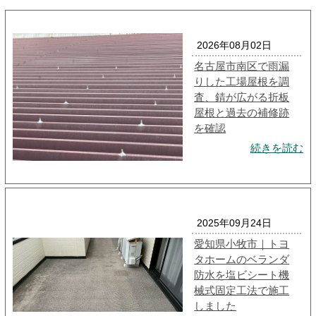
2026年08月02日
名古屋市南区で雨漏
りした工場屋根を調
査、錆が広がる折板
屋根と過去の補修跡
を確認
続きを読む
2025年09月24日
愛知県小牧市｜トヨ
タホームのベランダ
防水を塩ビシート機
械式固定工法で施工
しました