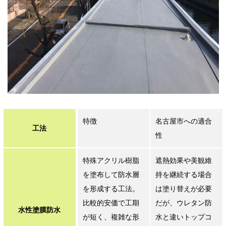
特徴
名古屋市への適合
工法
性
特殊アクリル樹脂
遮熱効果や美観維
を塗布して防水層
持を継続する場合
を形成する工法。
は塗り替えが必要
比較的安価で工期
だが、ウレタン防
水性塗膜防水
が短く、複雑な形
水と違いトップコ