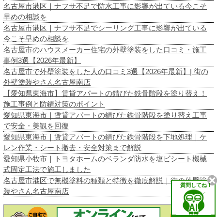
名古屋市港区｜ナフサ不足で防水工事に影響が出ている今こそ
早めの相談を
名古屋市港区｜ナフサ不足でシーリング工事に影響が出ている
今こそ早めの相談を
名古屋市のハウスメーカー住宅の外壁塗装をした口コミ・施工
事例3選【2026年最新】
名古屋市で外壁塗装をした人の口コミ3選【2026年最新】| 街の
外壁塗装やさん名古屋南店
【愛知県東海市】賃貸アパートの錆びた鉄骨階段を塗り替え！
施工事例と防錆対策のポイント
愛知県東海市｜賃貸アパートの錆びた鉄骨階段を塗り替え工事
で安全・美観を回復
愛知県東海市｜賃貸アパートの錆びた鉄骨階段を下地処理｜ケ
レン作業・シート撤去・安全対策まで解説
愛知県小牧市｜トヨタホームのベランダ防水を塩ビシート機械
式固定工法で施工しました
名古屋市港区で無機塗料の種類と特徴を徹底解説｜街の外壁塗
質問してね！
装やさん名古屋南店