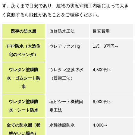
す。あくまで目安であり、建物の状況や施工内容によって大き
く変動する可能性があることをご理解ください。
既存の防水層
改修防水工法
目安費用
FRP防水（木造住
ウレアックスHg
1式 9万円～
宅のベランダ）
ウレタン塗膜防
ウレタン塗膜防水
4,500円～
水・ゴムシート防
（緩衝工法）
水
ウレタン塗膜防
塩ビシート機械固
8,000円～
水・シート防水
定工法
全ての防水層（状
水性塗膜防水
4,000～
態がいい場合）