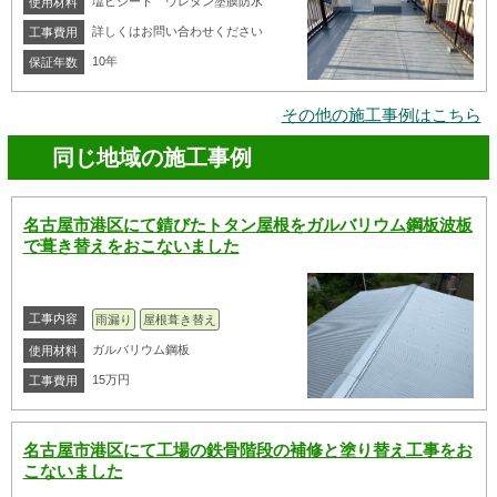
塩ビシート ウレタン塗膜防水
使用材料
詳しくはお問い合わせください
工事費用
10年
保証年数
その他の施工事例はこちら
同じ地域の施工事例
名古屋市港区にて錆びたトタン屋根をガルバリウム鋼板波板
で葺き替えをおこないました
工事内容
雨漏り
屋根葺き替え
ガルバリウム鋼板
使用材料
15万円
工事費用
名古屋市港区にて工場の鉄骨階段の補修と塗り替え工事をお
こないました