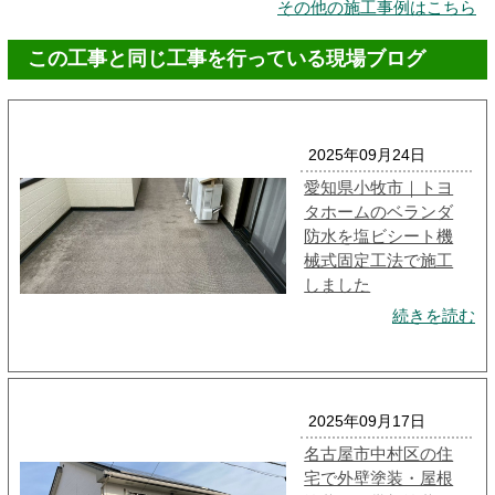
その他の施工事例はこちら
この工事と同じ工事を行っている現場ブログ
2025年09月24日
愛知県小牧市｜トヨ
タホームのベランダ
防水を塩ビシート機
械式固定工法で施工
しました
続きを読む
2025年09月17日
名古屋市中村区の住
宅で外壁塗装・屋根