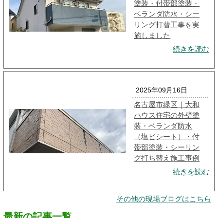
塗装・付帯部塗装・
ベランダ防水・シー
リング打替工事を実
施しました
続きを読む
2025年09月16日
名古屋市緑区｜大和
ハウス住宅の外壁塗
装・ベランダ防水
（塩ビシート）・付
帯部塗装・シーリン
グ打ち替え施工事例
続きを読む
その他の現場ブログはこちら
最新の記事一覧