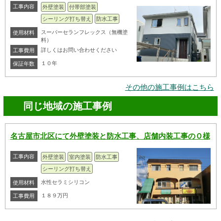
工事内容
外壁塗装
付帯部塗装
シーリング打ち替え
防水工事
スーパーセランフレックス（無機塗
使用材料
料）
詳しくはお問い合わせください
工事費用
１０年
保証年数
その他の施工事例はこちら
同じ地域の施工事例
名古屋市北区にて外壁塗装と防水工事、店舗内装工事のＯ様
工事内容
外壁塗装
室内塗装
防水工事
シーリング打ち替え
水性セラミシリコン
使用材料
１８９万円
工事費用