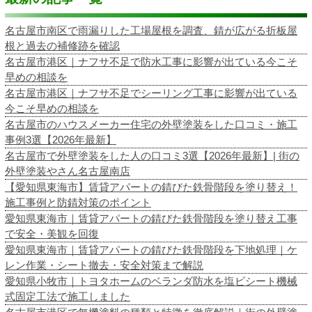
名古屋市南区で雨漏りした工場屋根を調査、錆が広がる折板屋
根と過去の補修跡を確認
名古屋市港区｜ナフサ不足で防水工事に影響が出ている今こそ
早めの相談を
名古屋市港区｜ナフサ不足でシーリング工事に影響が出ている
今こそ早めの相談を
名古屋市のハウスメーカー住宅の外壁塗装をした口コミ・施工
事例3選【2026年最新】
名古屋市で外壁塗装をした人の口コミ3選【2026年最新】| 街の
外壁塗装やさん名古屋南店
【愛知県東海市】賃貸アパートの錆びた鉄骨階段を塗り替え！
施工事例と防錆対策のポイント
愛知県東海市｜賃貸アパートの錆びた鉄骨階段を塗り替え工事
で安全・美観を回復
愛知県東海市｜賃貸アパートの錆びた鉄骨階段を下地処理｜ケ
レン作業・シート撤去・安全対策まで解説
愛知県小牧市｜トヨタホームのベランダ防水を塩ビシート機械
式固定工法で施工しました