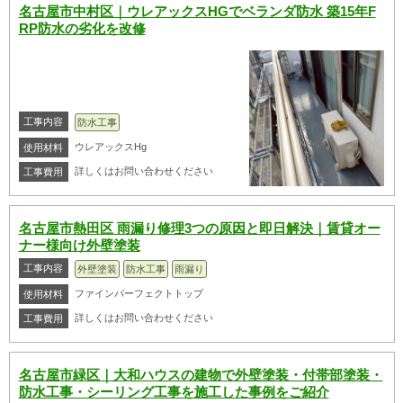
名古屋市中村区｜ウレアックスHGでベランダ防水 築15年F
RP防水の劣化を改修
工事内容
防水工事
ウレアックスHg
使用材料
詳しくはお問い合わせください
工事費用
名古屋市熱田区 雨漏り修理3つの原因と即日解決｜賃貸オー
ナー様向け外壁塗装
工事内容
外壁塗装
防水工事
雨漏り
ファインパーフェクトトップ
使用材料
詳しくはお問い合わせください
工事費用
名古屋市緑区｜大和ハウスの建物で外壁塗装・付帯部塗装・
防水工事・シーリング工事を施工した事例をご紹介