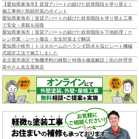
【愛知県東海市】賃貸アパートの錆びた鉄骨階段を塗り替え！
施工事例と防錆対策のポイント
愛知県東海市｜賃貸アパートの錆びた鉄骨階段を塗り替え工事
で安全・美観を回復
愛知県東海市｜賃貸アパートの錆びた鉄骨階段を下地処理｜ケ
レン作業・シート撤去・安全対策まで解説
愛知県小牧市｜トヨタホームのベランダ防水を塩ビシート機械
式固定工法で施工しました
名古屋市港区で無機塗料の種類と特徴を徹底解説｜街の外壁塗
装やさん名古屋南店