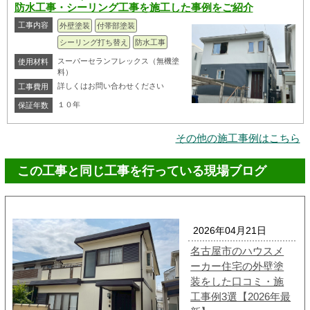
防水工事・シーリング工事を施工した事例をご紹介
工事内容
外壁塗装
付帯部塗装
シーリング打ち替え
防水工事
スーパーセランフレックス（無機塗
使用材料
料）
詳しくはお問い合わせください
工事費用
１０年
保証年数
その他の施工事例はこちら
この工事と同じ工事を行っている現場ブログ
2026年04月21日
名古屋市のハウスメ
ーカー住宅の外壁塗
装をした口コミ・施
工事例3選【2026年最