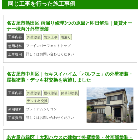
同じ工事を行った施工事例
名古屋市熱田区 雨漏り修理3つの原因と即日解決｜賃貸オー
ナー様向け外壁塗装
工事内容
外壁塗装
防水工事
雨漏り
ファインパーフェクトトップ
使用材料
詳しくはお問い合わせください
工事費用
名古屋市中川区｜セキスイハイム「パルフェ」の外壁塗装・
屋根塗装・デッキ材交換を実施しました
工事内容
外壁塗装
屋根塗装
付帯部塗装
デッキ材交換
プレミアムシリコン
使用材料
詳しくはお問い合わせください
工事費用
名古屋市緑区｜大和ハウスの建物で外壁塗装・付帯部塗装・