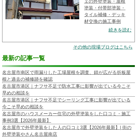
ェの外壁塗装・屋根
塗装・付帯部塗装・
タイル補修・デッキ
材交換の施工事例
続きを読む
その他の現場ブログはこちら
最新の記事一覧
名古屋市南区で雨漏りした工場屋根を調査、錆が広がる折板屋
根と過去の補修跡を確認
名古屋市港区｜ナフサ不足で防水工事に影響が出ている今こそ
早めの相談を
名古屋市港区｜ナフサ不足でシーリング工事に影響が出ている
今こそ早めの相談を
名古屋市のハウスメーカー住宅の外壁塗装をした口コミ・施工
事例3選【2026年最新】
名古屋市で外壁塗装をした人の口コミ3選【2026年最新】| 街の
外壁塗装やさん名古屋南店