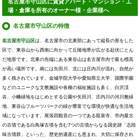
名古屋市守山区に賃貸アパート・マンション・工
場・倉庫を所有のオーナー様・企業様へ
名古屋市守山区の特徴
名古屋市守山区
は、名古屋市の北東部にあって縦長の形をした
区で、東谷山から西南に向かって丘陵地帯が広がる起伏にとん
だ地形です。北東の先端にある東谷山は名古屋市内で最も標高
が高い場所です。南には矢田川、北には庄内川が流れ、自然が
多く残されています。
金城学院大学や愛知県立大学、国際学園
などのユニークな文教施設や各種の福祉施設も多く、白沢渓
谷、小幡緑地をはじめとする公園や矢田川、庄内川の河川敷緑
地、東谷山フルーツパークの緑が豊富でな環境が快適な生活地
域になっています。尾張四観音の一つである龍泉寺、市内最古
の古墳である白鳥塚古墳を含む7つの古墳からなる国史跡「志段
味古墳群」といった、歴史的遺産にも恵まれ、大切に保存され