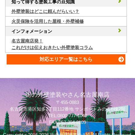
知って得する塗装工事の豆知識
外壁塗装はどこに頼んだらいい？
火災保険を活用した屋根・外壁補修
インフォメーション
名古屋南店発！
これだけは伝えおきたい外壁塗装コラム
対応エリア一覧はこちら
街の外壁塗装やさん名古屋南店
〒455-0883
名古屋市港区知多2丁目112番地 サンポートみのるB棟2階
TEL:0800-777-1040
FAX:052-304-8109
Copy right c 2016-2026 街の外壁塗装やさん All Rights Reserved.