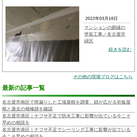
2022年03月18日
マンションの廻縁の
塗装工事／名古屋市
緑区
続きを読む
その他の現場ブログはこちら
最新の記事一覧
名古屋市南区で雨漏りした工場屋根を調査、錆が広がる折板屋
根と過去の補修跡を確認
名古屋市港区｜ナフサ不足で防水工事に影響が出ている今こそ
早めの相談を
名古屋市港区｜ナフサ不足でシーリング工事に影響が出ている
今こそ早めの相談を