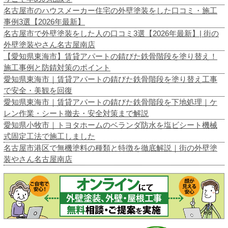
名古屋市のハウスメーカー住宅の外壁塗装をした口コミ・施工
事例3選【2026年最新】
名古屋市で外壁塗装をした人の口コミ3選【2026年最新】| 街の
外壁塗装やさん名古屋南店
【愛知県東海市】賃貸アパートの錆びた鉄骨階段を塗り替え！
施工事例と防錆対策のポイント
愛知県東海市｜賃貸アパートの錆びた鉄骨階段を塗り替え工事
で安全・美観を回復
愛知県東海市｜賃貸アパートの錆びた鉄骨階段を下地処理｜ケ
レン作業・シート撤去・安全対策まで解説
愛知県小牧市｜トヨタホームのベランダ防水を塩ビシート機械
式固定工法で施工しました
名古屋市港区で無機塗料の種類と特徴を徹底解説｜街の外壁塗
装やさん名古屋南店