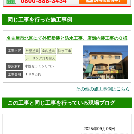
同じ工事を行った施工事例
名古屋市北区にて外壁塗装と防水工事、店舗内装工事のＯ様
工事内容
外壁塗装
室内塗装
防水工事
シーリング打ち替え
水性セラミシリコン
使用材料
１８９万円
工事費用
その他の施工事例はこちら
この工事と同じ工事を行っている現場ブログ
2025年09月06日