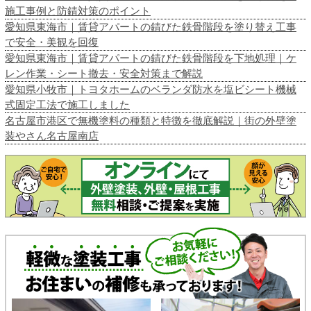
施工事例と防錆対策のポイント
愛知県東海市｜賃貸アパートの錆びた鉄骨階段を塗り替え工事
で安全・美観を回復
愛知県東海市｜賃貸アパートの錆びた鉄骨階段を下地処理｜ケ
レン作業・シート撤去・安全対策まで解説
愛知県小牧市｜トヨタホームのベランダ防水を塩ビシート機械
式固定工法で施工しました
名古屋市港区で無機塗料の種類と特徴を徹底解説｜街の外壁塗
装やさん名古屋南店