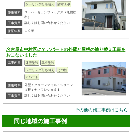
シーリング打ち替え
防水工事
スーパーセランフレックス（無機塗
使用材料
料）
詳しくはお問い合わせください
工事費用
１０年
保証年数
名古屋市中村区にてアパートの外壁と屋根の塗り替え工事を
おこないました
工事内容
外壁塗装
屋根塗装
シーリング打ち替え
その他
アパート
外壁：クリーンマイルドシリコン
使用材料
屋根：ヤネフレシュＳｉ
詳しくはお問い合わせください
工事費用
その他の施工事例はこちら
同じ地域の施工事例