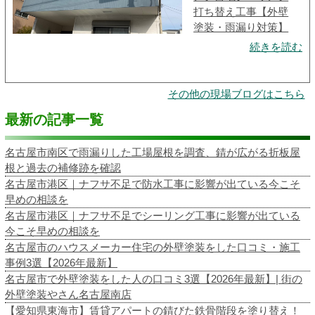
打ち替え工事【外壁
塗装・雨漏り対策】
続きを読む
その他の現場ブログはこちら
最新の記事一覧
名古屋市南区で雨漏りした工場屋根を調査、錆が広がる折板屋
根と過去の補修跡を確認
名古屋市港区｜ナフサ不足で防水工事に影響が出ている今こそ
早めの相談を
名古屋市港区｜ナフサ不足でシーリング工事に影響が出ている
今こそ早めの相談を
名古屋市のハウスメーカー住宅の外壁塗装をした口コミ・施工
事例3選【2026年最新】
名古屋市で外壁塗装をした人の口コミ3選【2026年最新】| 街の
外壁塗装やさん名古屋南店
【愛知県東海市】賃貸アパートの錆びた鉄骨階段を塗り替え！