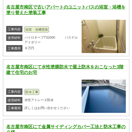
名古屋市南区で古いアパートのユニットバスの浴室・浴槽を
塗り替えた塗装工事
工事内容
浴室・浴槽塗装
バイロキープTS2000 パステル
使用材料
アイボリー
８万円
工事費用
名古屋市南区にて水性塗膜防水で屋上防水をおこなった3階
建て住宅のお宅
工事内容
防水工事
水性アトレーヌ防水
使用材料
詳しくはお問い合わせください
工事費用
名古屋市南区にて金属サイディングカバー工法と防水工事の