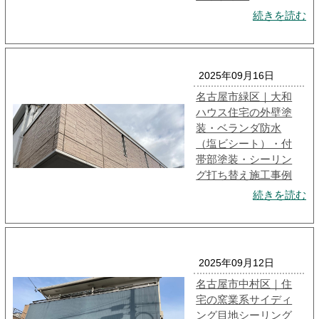
続きを読む
2025年09月16日
名古屋市緑区｜大和
ハウス住宅の外壁塗
装・ベランダ防水
（塩ビシート）・付
帯部塗装・シーリン
グ打ち替え施工事例
続きを読む
2025年09月12日
名古屋市中村区｜住
宅の窯業系サイディ
ング目地シーリング