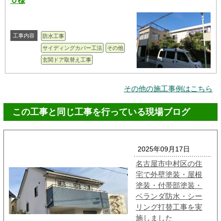
Ｏ様
工事内容
防水工事
サイディングカバー工法
その他
玄関ドア取替え工事
その他の施工事例はこちら
この工事と同じ工事を行っている現場ブログ
2025年09月17日
名古屋市中村区の住
宅で外壁塗装・屋根
塗装・付帯部塗装・
ベランダ防水・シー
リング打替工事を実
施しました