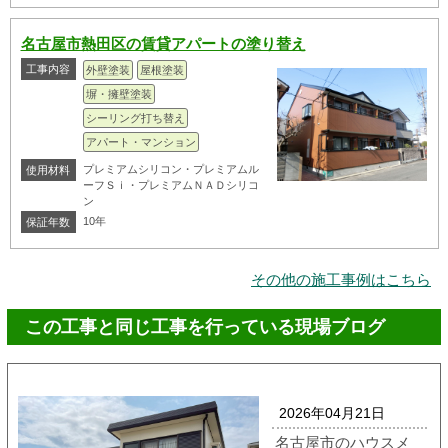
名古屋市熱田区の賃貸アパートの塗り替え
工事内容
外壁塗装
屋根塗装
塀・擁壁塗装
シーリング打ち替え
アパート・マンション
プレミアムシリコン・プレミアムル
使用材料
ーフＳｉ・プレミアムＮＡＤシリコ
ン
10年
保証年数
その他の施工事例はこちら
この工事と同じ工事を行っている現場ブログ
2026年04月21日
名古屋市のハウスメ