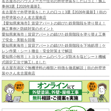
名古屋市のハウスメーカー住宅の外壁塗装をした口コミ・施工
事例3選【2026年最新】
名古屋市で外壁塗装をした人の口コミ3選【2026年最新】| 街の
外壁塗装やさん名古屋南店
【愛知県東海市】賃貸アパートの錆びた鉄骨階段を塗り替え！
施工事例と防錆対策のポイント
愛知県東海市｜賃貸アパートの錆びた鉄骨階段を塗り替え工事
で安全・美観を回復
愛知県東海市｜賃貸アパートの錆びた鉄骨階段を下地処理｜ケ
レン作業・シート撤去・安全対策まで解説
愛知県小牧市｜トヨタホームのベランダ防水を塩ビシート機械
式固定工法で施工しました
名古屋市港区で無機塗料の種類と特徴を徹底解説｜街の外壁塗
装やさん名古屋南店