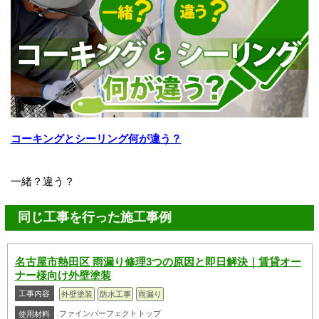
コーキングとシーリング何が違う？
一緒？違う？
同じ工事を行った施工事例
名古屋市熱田区 雨漏り修理3つの原因と即日解決｜賃貸オー
ナー様向け外壁塗装
工事内容
外壁塗装
防水工事
雨漏り
ファインパーフェクトトップ
使用材料