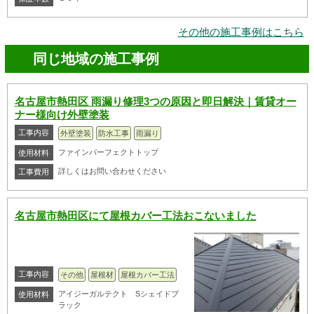
その他の施工事例はこちら
同じ地域の施工事例
名古屋市熱田区 雨漏り修理3つの原因と即日解決｜賃貸オー
ナー様向け外壁塗装
工事内容
外壁塗装
防水工事
雨漏り
ファインパーフェクトトップ
使用材料
詳しくはお問い合わせください
工事費用
名古屋市熱田区にて屋根カバー工法おこないました
工事内容
その他
屋根材
屋根カバー工法
アイジーガルテクト Sシェイドブ
使用材料
ラック