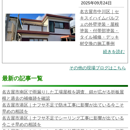
2025年09月24日
名古屋市中川区｜セ
キスイハイムパルフ
ェの外壁塗装・屋根
塗装・付帯部塗装・
タイル補修・デッキ
材交換の施工事例
続きを読む
その他の現場ブログはこちら
最新の記事一覧
名古屋市南区で雨漏りした工場屋根を調査、錆が広がる折板屋
根と過去の補修跡を確認
名古屋市港区｜ナフサ不足で防水工事に影響が出ている今こそ
早めの相談を
名古屋市港区｜ナフサ不足でシーリング工事に影響が出ている
今こそ早めの相談を