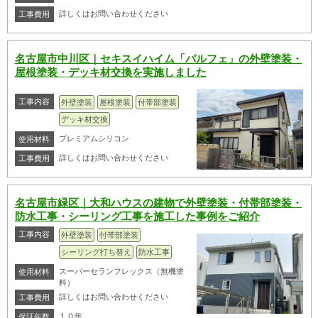
詳しくはお問い合わせください
工事費用
名古屋市中川区｜セキスイハイム「パルフェ」の外壁塗装・
屋根塗装・デッキ材交換を実施しました
工事内容
外壁塗装
屋根塗装
付帯部塗装
デッキ材交換
プレミアムシリコン
使用材料
詳しくはお問い合わせください
工事費用
名古屋市緑区｜大和ハウスの建物で外壁塗装・付帯部塗装・
防水工事・シーリング工事を施工した事例をご紹介
工事内容
外壁塗装
付帯部塗装
シーリング打ち替え
防水工事
スーパーセランフレックス（無機塗
使用材料
料）
詳しくはお問い合わせください
工事費用
１０年
保証年数