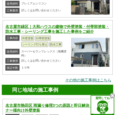
プレミアムシリコン
使用材料
詳しくはお問い合わせください
工事費用
名古屋市緑区｜大和ハウスの建物で外壁塗装・付帯部塗装・
防水工事・シーリング工事を施工した事例をご紹介
工事内容
外壁塗装
付帯部塗装
シーリング打ち替え
防水工事
スーパーセランフレックス（無機塗
使用材料
料）
詳しくはお問い合わせください
工事費用
１０年
保証年数
その他の施工事例はこちら
同じ地域の施工事例
質問してね！
名古屋市熱田区 雨漏り修理3つの原因と即日解決｜賃貸オー
ナー様向け外壁塗装