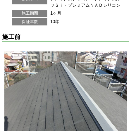
フＳｉ・プレミアムＮＡＤシリコン
1ヶ月
施工期間
10年
保証年数
施工前