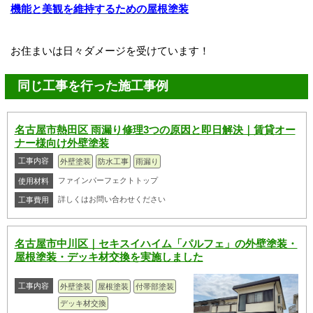
機能と美観を維持するための屋根塗装
お住まいは日々ダメージを受けています！
同じ工事を行った施工事例
名古屋市熱田区 雨漏り修理3つの原因と即日解決｜賃貸オー
ナー様向け外壁塗装
工事内容
外壁塗装
防水工事
雨漏り
ファインパーフェクトトップ
使用材料
詳しくはお問い合わせください
工事費用
名古屋市中川区｜セキスイハイム「パルフェ」の外壁塗装・
屋根塗装・デッキ材交換を実施しました
工事内容
外壁塗装
屋根塗装
付帯部塗装
デッキ材交換