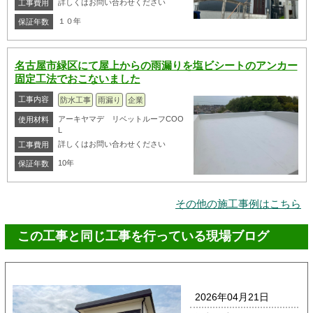
詳しくはお問い合わせください
工事費用
１０年
保証年数
名古屋市緑区にて屋上からの雨漏りを塩ビシートのアンカー
固定工法でおこないました
工事内容
防水工事
雨漏り
企業
アーキヤマデ リベットルーフCOO
使用材料
L
詳しくはお問い合わせください
工事費用
10年
保証年数
その他の施工事例はこちら
この工事と同じ工事を行っている現場ブログ
2026年04月21日