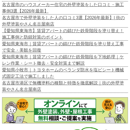
名古屋市のハウスメーカー住宅の外壁塗装をした口コミ・施工
事例3選【2026年最新】
名古屋市で外壁塗装をした人の口コミ3選【2026年最新】| 街の
外壁塗装やさん名古屋南店
【愛知県東海市】賃貸アパートの錆びた鉄骨階段を塗り替え！
施工事例と防錆対策のポイント
愛知県東海市｜賃貸アパートの錆びた鉄骨階段を塗り替え工事
で安全・美観を回復
愛知県東海市｜賃貸アパートの錆びた鉄骨階段を下地処理｜ケ
レン作業・シート撤去・安全対策まで解説
愛知県小牧市｜トヨタホームのベランダ防水を塩ビシート機械
式固定工法で施工しました
名古屋市港区で無機塗料の種類と特徴を徹底解説｜街の外壁塗
装やさん名古屋南店