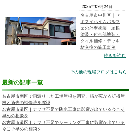
2025年09月24日
名古屋市中川区｜セ
キスイハイムパルフ
ェの外壁塗装・屋根
塗装・付帯部塗装・
タイル補修・デッキ
材交換の施工事例
続きを読む
その他の現場ブログはこちら
最新の記事一覧
名古屋市南区で雨漏りした工場屋根を調査、錆が広がる折板屋
根と過去の補修跡を確認
名古屋市港区｜ナフサ不足で防水工事に影響が出ている今こそ
早めの相談を
名古屋市港区｜ナフサ不足でシーリング工事に影響が出ている
今こそ早めの相談を