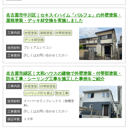
名古屋市中川区｜セキスイハイム「パルフェ」の外壁塗装・
屋根塗装・デッキ材交換を実施しました
工事内容
外壁塗装
屋根塗装
付帯部塗装
デッキ材交換
プレミアムシリコン
使用材料
詳しくはお問い合わせください
工事費用
名古屋市緑区｜大和ハウスの建物で外壁塗装・付帯部塗装・
防水工事・シーリング工事を施工した事例をご紹介
工事内容
外壁塗装
付帯部塗装
シーリング打ち替え
防水工事
スーパーセランフレックス（無機塗
使用材料
料）
詳しくはお問い合わせください
工事費用
１０年
保証年数