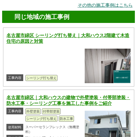
その他の施工事例はこちら
同じ地域の施工事例
名古屋市緑区 シーリング打ち替え｜大和ハウス2階建て木造
住宅の原因と対策
工事内容
シーリング打ち替え
名古屋市緑区｜大和ハウスの建物で外壁塗装・付帯部塗装・
防水工事・シーリング工事を施工した事例をご紹介
工事内容
外壁塗装
付帯部塗装
シーリング打ち替え
防水工事
スーパーセランフレックス（無機塗
使用材料
料）