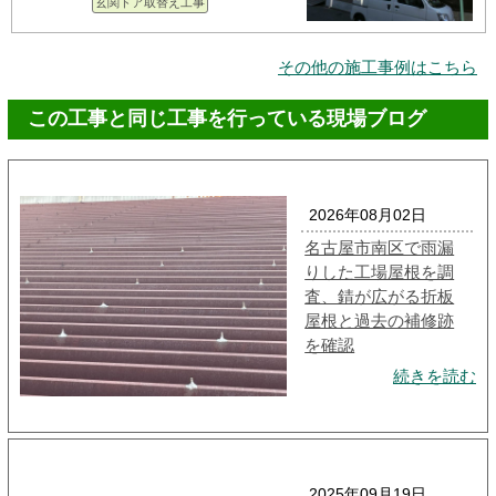
玄関ドア取替え工事
その他の施工事例はこちら
この工事と同じ工事を行っている現場ブログ
2026年08月02日
名古屋市南区で雨漏
りした工場屋根を調
査、錆が広がる折板
屋根と過去の補修跡
を確認
続きを読む
2025年09月19日