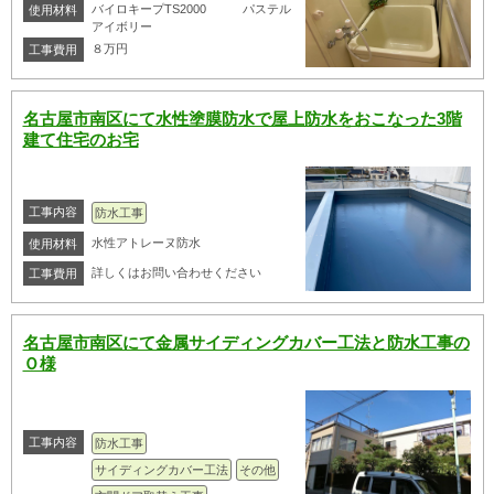
バイロキープTS2000 パステル
使用材料
アイボリー
８万円
工事費用
名古屋市南区にて水性塗膜防水で屋上防水をおこなった3階
建て住宅のお宅
工事内容
防水工事
水性アトレーヌ防水
使用材料
詳しくはお問い合わせください
工事費用
名古屋市南区にて金属サイディングカバー工法と防水工事の
Ｏ様
工事内容
防水工事
サイディングカバー工法
その他