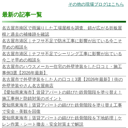
その他の現場ブログはこちら
最新の記事一覧
名古屋市南区で雨漏りした工場屋根を調査、錆が広がる折板屋
根と過去の補修跡を確認
名古屋市港区｜ナフサ不足で防水工事に影響が出ている今こそ
早めの相談を
名古屋市港区｜ナフサ不足でシーリング工事に影響が出ている
今こそ早めの相談を
名古屋市のハウスメーカー住宅の外壁塗装をした口コミ・施工
事例3選【2026年最新】
名古屋市で外壁塗装をした人の口コミ3選【2026年最新】| 街の
外壁塗装やさん名古屋南店
【愛知県東海市】賃貸アパートの錆びた鉄骨階段を塗り替え！
施工事例と防錆対策のポイント
愛知県東海市｜賃貸アパートの錆びた鉄骨階段を塗り替え工事
で安全・美観を回復
愛知県東海市｜賃貸アパートの錆びた鉄骨階段を下地処理｜ケ
レン作業・シート撤去・安全対策まで解説