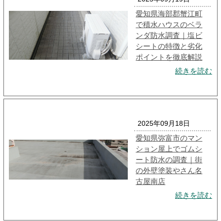
愛知県海部郡蟹江町
で積水ハウスのベラ
ンダ防水調査｜塩ビ
シートの特徴と劣化
ポイントを徹底解説
続きを読む
2025年09月18日
愛知県弥富市のマン
ション屋上でゴムシ
ート防水の調査｜街
の外壁塗装やさん名
古屋南店
続きを読む