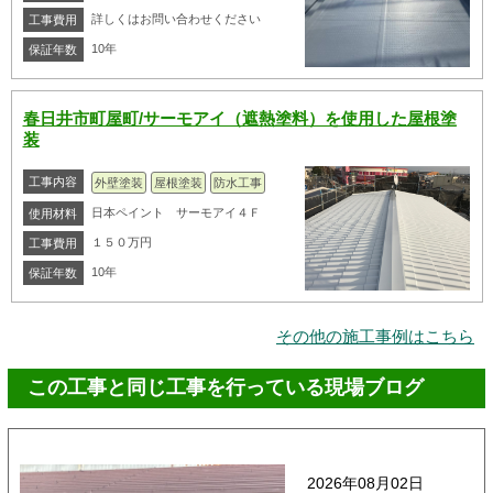
詳しくはお問い合わせください
工事費用
10年
保証年数
春日井市町屋町/サーモアイ（遮熱塗料）を使用した屋根塗
装
工事内容
外壁塗装
屋根塗装
防水工事
日本ペイント サーモアイ４Ｆ
使用材料
１５０万円
工事費用
10年
保証年数
その他の施工事例はこちら
この工事と同じ工事を行っている現場ブログ
2026年08月02日