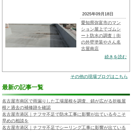
2025年09月18日
愛知県弥富市のマン
ション屋上でゴムシ
ート防水の調査｜街
の外壁塗装やさん名
古屋南店
続きを読む
その他の現場ブログはこちら
最新の記事一覧
名古屋市南区で雨漏りした工場屋根を調査、錆が広がる折板屋
根と過去の補修跡を確認
名古屋市港区｜ナフサ不足で防水工事に影響が出ている今こそ
早めの相談を
名古屋市港区｜ナフサ不足でシーリング工事に影響が出ている