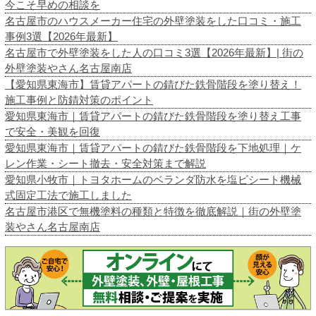
今こそ早めの相談を
名古屋市のハウスメーカー住宅の外壁塗装をした口コミ・施工
事例3選【2026年最新】
名古屋市で外壁塗装をした人の口コミ3選【2026年最新】| 街の
外壁塗装やさん名古屋南店
【愛知県東海市】賃貸アパートの錆びた鉄骨階段を塗り替え！
施工事例と防錆対策のポイント
愛知県東海市｜賃貸アパートの錆びた鉄骨階段を塗り替え工事
で安全・美観を回復
愛知県東海市｜賃貸アパートの錆びた鉄骨階段を下地処理｜ケ
レン作業・シート撤去・安全対策まで解説
愛知県小牧市｜トヨタホームのベランダ防水を塩ビシート機械
式固定工法で施工しました
名古屋市港区で無機塗料の種類と特徴を徹底解説｜街の外壁塗
装やさん名古屋南店