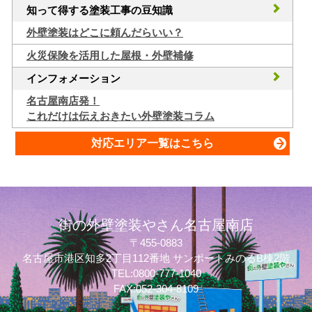
知って得する塗装工事の豆知識
外壁塗装はどこに頼んだらいい？
火災保険を活用した屋根・外壁補修
インフォメーション
名古屋南店発！
これだけは伝えおきたい外壁塗装コラム
対応エリア一覧はこちら
街の外壁塗装やさん名古屋南店
〒455-0883
名古屋市港区知多2丁目112番地 サンポートみのるB棟2階
質問してね！
TEL:0800-777-1040
FAX:052-304-8109