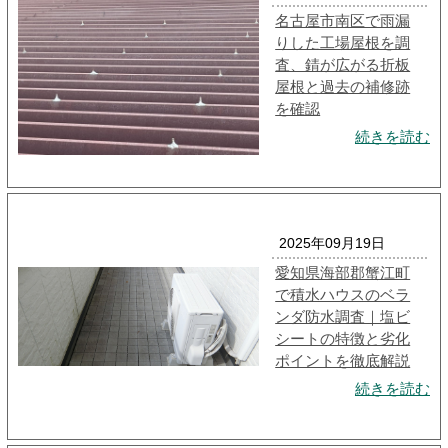
名古屋市南区で雨漏
りした工場屋根を調
査、錆が広がる折板
屋根と過去の補修跡
を確認
続きを読む
2025年09月19日
愛知県海部郡蟹江町
で積水ハウスのベラ
ンダ防水調査｜塩ビ
シートの特徴と劣化
ポイントを徹底解説
続きを読む