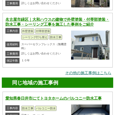
詳しくはお問い合わせください
工事費用
名古屋市緑区｜大和ハウスの建物で外壁塗装・付帯部塗装・
防水工事・シーリング工事を施工した事例をご紹介
工事内容
外壁塗装
付帯部塗装
シーリング打ち替え
防水工事
スーパーセランフレックス（無機塗
使用材料
料）
詳しくはお問い合わせください
工事費用
１０年
保証年数
その他の施工事例はこちら
同じ地域の施工事例
愛知県春日井市にてトヨタホームのバルコニー防水工事
工事内容
防水工事
バルコニー防水