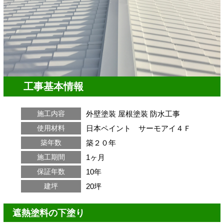
工事基本情報
外壁塗装
屋根塗装
防水工事
施工内容
日本ペイント サーモアイ４Ｆ
使用材料
築２０年
築年数
1ヶ月
施工期間
10年
保証年数
20坪
建坪
遮熱塗料の下塗り