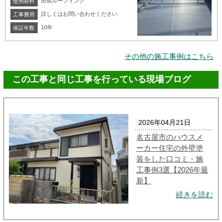
田島ルーフィング
使用材料
詳しくはお問い合わせください
工事費用
10年
保証年数
その他の施工事例はこちら
この工事と同じ工事を行っている現場ブログ
2026年04月21日
名古屋市のハウスメ
ーカー住宅の外壁塗
装をした口コミ・施
工事例3選【2026年最
新】
続きを読む