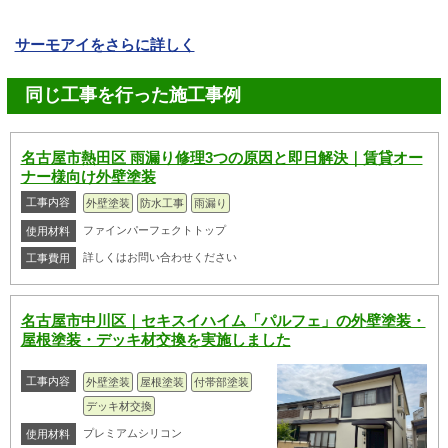
サーモアイをさらに詳しく
同じ工事を行った施工事例
名古屋市熱田区 雨漏り修理3つの原因と即日解決｜賃貸オー
ナー様向け外壁塗装
工事内容
外壁塗装
防水工事
雨漏り
ファインパーフェクトトップ
使用材料
詳しくはお問い合わせください
工事費用
名古屋市中川区｜セキスイハイム「パルフェ」の外壁塗装・
屋根塗装・デッキ材交換を実施しました
工事内容
外壁塗装
屋根塗装
付帯部塗装
デッキ材交換
プレミアムシリコン
使用材料