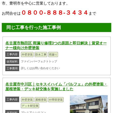
市、豊明市を中心に営業しております。
０８００-８８８-３４３４
お問合せは
まで
同じ工事を行った施工事例
名古屋市熱田区 雨漏り修理3つの原因と即日解決｜賃貸オー
ナー様向け外壁塗装
工事内容
外壁塗装
防水工事
雨漏り
ファインパーフェクトトップ
使用材料
詳しくはお問い合わせください
工事費用
名古屋市中川区｜セキスイハイム「パルフェ」の外壁塗装・
屋根塗装・デッキ材交換を実施しました
工事内容
外壁塗装
屋根塗装
付帯部塗装
デッキ材交換
プレミアムシリコン
使用材料