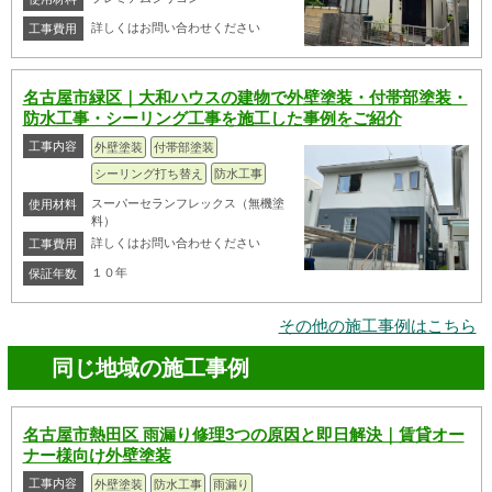
詳しくはお問い合わせください
工事費用
名古屋市緑区｜大和ハウスの建物で外壁塗装・付帯部塗装・
防水工事・シーリング工事を施工した事例をご紹介
工事内容
外壁塗装
付帯部塗装
シーリング打ち替え
防水工事
スーパーセランフレックス（無機塗
使用材料
料）
詳しくはお問い合わせください
工事費用
１０年
保証年数
その他の施工事例はこちら
同じ地域の施工事例
名古屋市熱田区 雨漏り修理3つの原因と即日解決｜賃貸オー
ナー様向け外壁塗装
工事内容
外壁塗装
防水工事
雨漏り