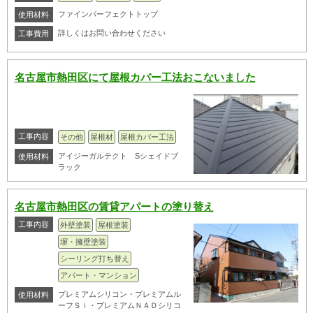
ファインパーフェクトトップ
使用材料
詳しくはお問い合わせください
工事費用
名古屋市熱田区にて屋根カバー工法おこないました
工事内容
その他
屋根材
屋根カバー工法
アイジーガルテクト Sシェイドブ
使用材料
ラック
名古屋市熱田区の賃貸アパートの塗り替え
工事内容
外壁塗装
屋根塗装
塀・擁壁塗装
シーリング打ち替え
アパート・マンション
プレミアムシリコン・プレミアムル
使用材料
ーフＳｉ・プレミアムＮＡＤシリコ