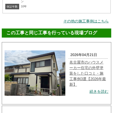
ン
10年
保証年数
その他の施工事例はこちら
この工事と同じ工事を行っている現場ブログ
2026年04月21日
名古屋市のハウスメ
ーカー住宅の外壁塗
装をした口コミ・施
工事例3選【2026年最
新】
続きを読む