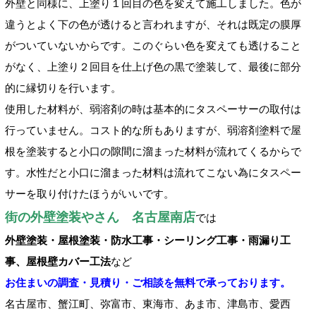
外壁と同様に、上塗り１回目の色を変えて施工しました。色が
違うとよく下の色が透けると言われますが、それは既定の膜厚
がついていないからです。このぐらい色を変えても透けること
がなく、上塗り２回目を仕上げ色の黒で塗装して、最後に部分
的に縁切りを行います。
使用した材料が、弱溶剤の時は基本的にタスペーサーの取付は
行っていません。コスト的な所もありますが、弱溶剤塗料で屋
根を塗装すると小口の隙間に溜まった材料が流れてくるからで
す。水性だと小口に溜まった材料は流れてこない為にタスペー
サーを取り付けたほうがいいです。
街の外壁塗装やさん 名古屋南店
では
外壁塗装・屋根塗装・防水工事・シーリング工事・雨漏り工
事、屋根壁カバー工法
など
お住まいの調査・見積り・ご相談を無料で承っております。
名古屋市、蟹江町、弥富市、東海市、あま市、津島市、愛西