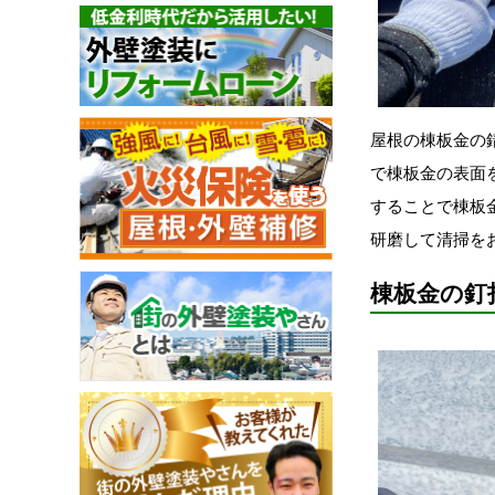
屋根の棟板金の
で棟板金の表面
することで棟板
研磨して清掃を
棟板金の釘