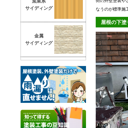
街の外壁塗装や
窯業系
サイディング
なうのが標準施
屋根の下塗
金属
サイディング