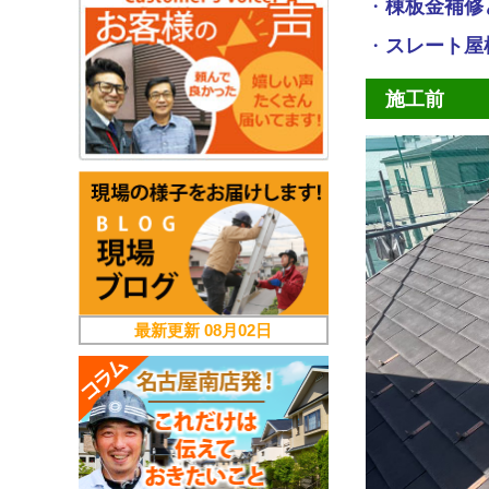
・
棟板金補修
・
スレート屋
施工前
最新更新
08月02日