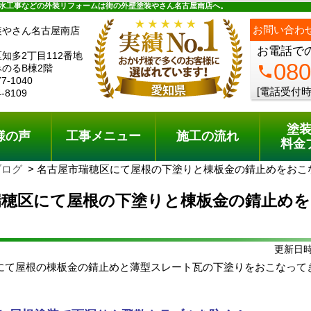
ュー
施工の流れ
会社概要
料金プラン
無料点検
水工事などの外装リフォームは街の外壁塗装やさん名古屋南店へ。
お問い合わ
装やさん名古屋南店
お電話で
知多2丁目112番地
080
のるB棟2階
phone
77-1040
[電話受付時
4-8109
塗
様の声
工事メニュー
施工の流れ
料金
ブログ
名古屋市瑞穂区にて屋根の下塗りと棟板金の錆止めをおこ
瑞穂区にて屋根の下塗りと棟板金の錆止め
更新日時:
にて屋根の棟板金の錆止めと薄型スレート瓦の下塗りをおこなって