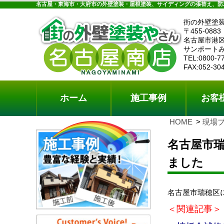
ホーム
施工事例
お客様の声
工事メニ
名古屋・東海市・大府市の外壁塗装・屋根塗装、サイディングの張替え、防
街の外壁塗
〒455-0883
名古屋市港区
サンポートみ
TEL:0800-7
FAX:052-30
ホーム
施工事例
お客
HOME
現場
名古屋市
ました
名古屋市瑞穂区
＜関連記事＞