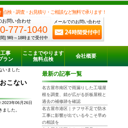
メールでのご相談
電話でのご相談
[9時～18時まで受付中]
0800-777-1040
phone
点検・調査・お見積り・ご相談など無料で承ります！
せ
のお問い合わせ
メールでのお問い合わせ
0-777-1040
間]
9時～18時まで受付中
装工事
ここまでやります
会社概要
プラン
無料点検
ないました
最新の記事一覧
をおこない
名古屋市南区で雨漏りした工場屋
根を調査、錆が広がる折板屋根と
過去の補修跡を確認
2023年06月26日
名古屋市港区｜ナフサ不足で防水
きました。
工事に影響が出ている今こそ早め
の相談を