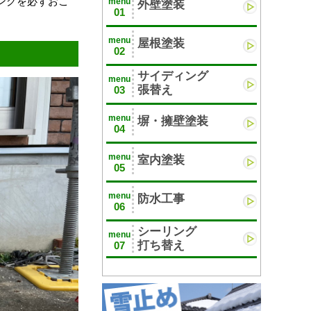
ングを必ずおこ
menu
外壁塗装
01
menu
屋根塗装
02
サイディング
menu
張替え
03
menu
塀・擁壁塗装
04
menu
室内塗装
05
menu
防水工事
06
シーリング
menu
打ち替え
07