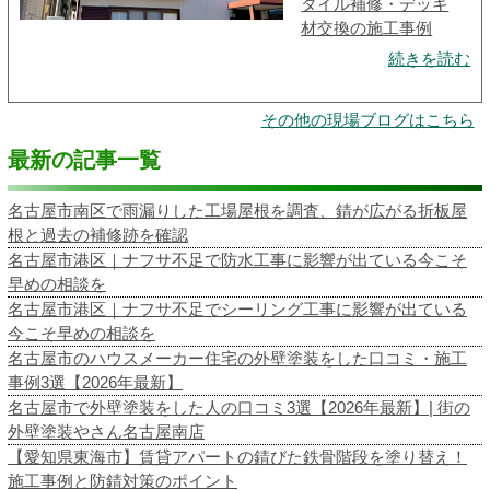
タイル補修・デッキ
材交換の施工事例
続きを読む
その他の現場ブログはこちら
最新の記事一覧
名古屋市南区で雨漏りした工場屋根を調査、錆が広がる折板屋
根と過去の補修跡を確認
名古屋市港区｜ナフサ不足で防水工事に影響が出ている今こそ
早めの相談を
名古屋市港区｜ナフサ不足でシーリング工事に影響が出ている
今こそ早めの相談を
名古屋市のハウスメーカー住宅の外壁塗装をした口コミ・施工
事例3選【2026年最新】
名古屋市で外壁塗装をした人の口コミ3選【2026年最新】| 街の
外壁塗装やさん名古屋南店
【愛知県東海市】賃貸アパートの錆びた鉄骨階段を塗り替え！
施工事例と防錆対策のポイント