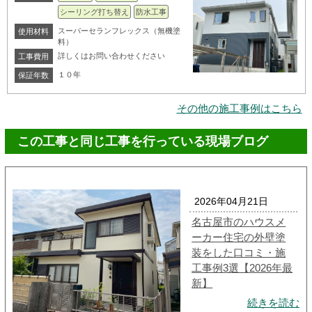
シーリング打ち替え
防水工事
スーパーセランフレックス（無機塗
使用材料
料）
詳しくはお問い合わせください
工事費用
１０年
保証年数
その他の施工事例はこちら
この工事と同じ工事を行っている現場ブログ
2026年04月21日
名古屋市のハウスメ
ーカー住宅の外壁塗
装をした口コミ・施
工事例3選【2026年最
新】
続きを読む