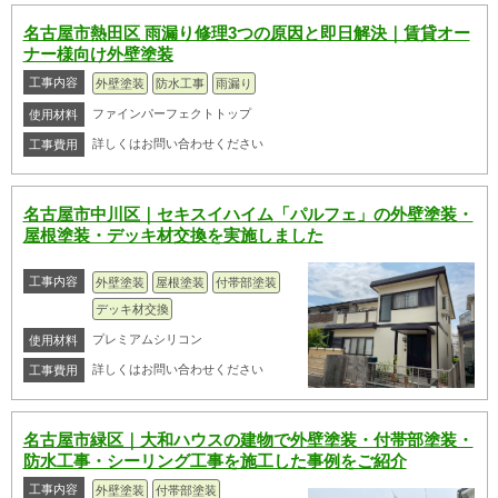
名古屋市熱田区 雨漏り修理3つの原因と即日解決｜賃貸オー
ナー様向け外壁塗装
工事内容
外壁塗装
防水工事
雨漏り
ファインパーフェクトトップ
使用材料
詳しくはお問い合わせください
工事費用
名古屋市中川区｜セキスイハイム「パルフェ」の外壁塗装・
屋根塗装・デッキ材交換を実施しました
工事内容
外壁塗装
屋根塗装
付帯部塗装
デッキ材交換
プレミアムシリコン
使用材料
詳しくはお問い合わせください
工事費用
名古屋市緑区｜大和ハウスの建物で外壁塗装・付帯部塗装・
防水工事・シーリング工事を施工した事例をご紹介
工事内容
外壁塗装
付帯部塗装