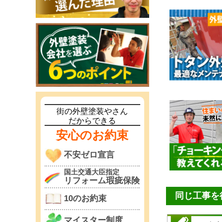
街の外壁塗装やさん
だからできる
安心のお約束
不安ゼロ宣言
国土交通大臣指定
リフォーム瑕疵保険
同じ工事を
10のお約束
マイスター制度