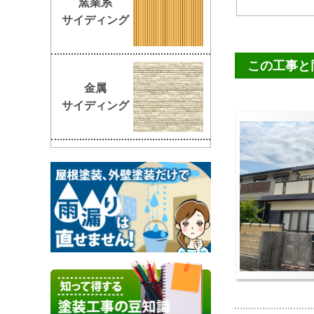
窯業系
サイディング
この工事と
金属
サイディング