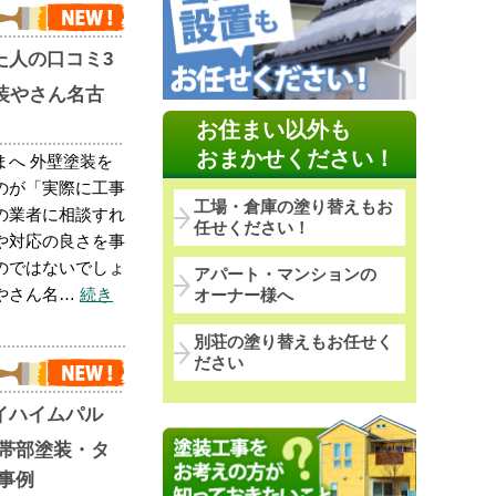
た人の口コミ3
塗装やさん名古
お住まい以外も
おまかせください！
まへ 外壁塗装を
のが「実際に工事
工場・倉庫の塗り替えもお
の業者に相談すれ
任せください！
や対応の良さを事
のではないでしょ
アパート・マンションの
やさん名…
続き
オーナー様へ
別荘の塗り替えもお任せく
ださい
イハイムパル
帯部塗装・タ
事例