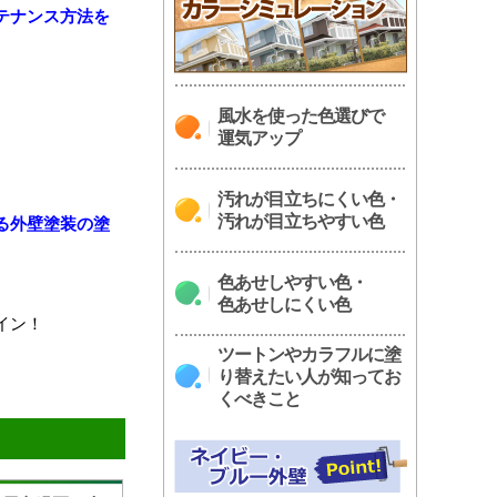
テナンス方法を
風水を使った色選びで
運気アップ
汚れが目立ちにくい色・
汚れが目立ちやすい色
る外壁塗装の塗
色あせしやすい色・
色あせしにくい色
イン！
ツートンやカラフルに塗
り替えたい人が知ってお
くべきこと