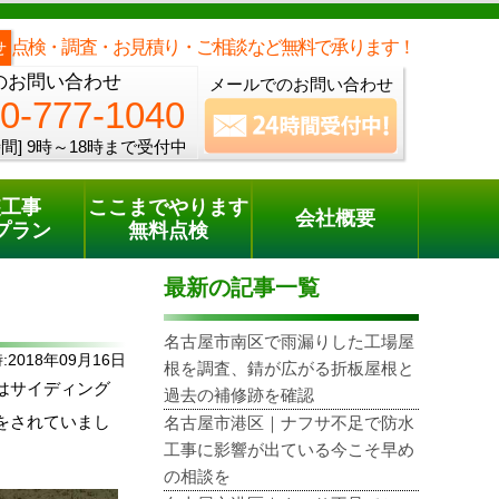
メールでのご相談
電話でのご相談
[9時～18時まで受付中]
0800-777-1040
phone
点検・調査・お見積り・ご相談など無料で承ります！
せ
のお問い合わせ
メールでのお問い合わせ
0-777-1040
間]
9時～18時まで受付中
装工事
ここまでやります
会社概要
プラン
無料点検
最新の記事一覧
名古屋市南区で雨漏りした工場屋
2018年09月16日
根を調査、錆が広がる折板屋根と
はサイディング
過去の補修跡を確認
をされていまし
名古屋市港区｜ナフサ不足で防水
工事に影響が出ている今こそ早め
の相談を