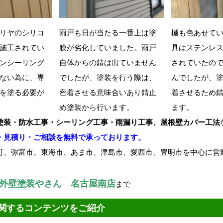
リヤのシリコ
雨戸も日が当たる一番上は塗
樋も色あせて
施工されてい
膜が劣化していました。雨戸
具はステンレ
ンシーリング
自体からの錆は出ていません
されていたの
ない為に、専
でしたが、塗装を行う際は、
んでしたが、
を塗る必要が
密着させる意味合いあり錆止
着させるため
め塗装から行います。
ます。
塗装・防水工事・シーリング工事・雨漏り工事、屋根壁カバー工法
・見積り・ご相談を無料で承っております。
町、弥富市、東海市、あま市、津島市、愛西市、豊明市を中心に営
外壁塗装やさん 名古屋南店
まで
関するコンテンツをご紹介