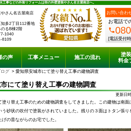
ュー
施工の流れ
会社概要
料金プラン
無料点検
水工事などの外装リフォームは街の外壁塗装やさん名古屋南店へ。
お問い合わ
装やさん名古屋南店
お電話で
知多2丁目112番地
080
のるB棟2階
phone
77-1040
[電話受付時
4-8109
塗
様の声
工事メニュー
施工の流れ
料金
ブログ
愛知県安城市にて塗り替え工事の建物調査
城市にて塗り替え工事の建物調査
更新日時:
て塗り替え工事のための建物調査をしてきました。この建物は南面
いう砂状の吹付で塗装がされていました。残りの３面はトタン張り
上げの昔ながらのお宅でした。