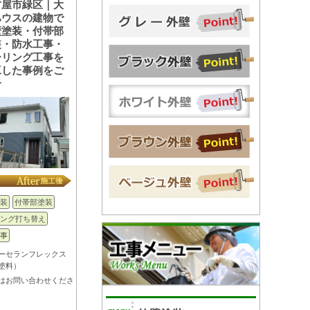
古屋市緑区｜大
ハウスの建物で
壁塗装・付帯部
装・防水工事・
ーリング工事を
工した事例をご
介
装
付帯部塗装
ング打ち替え
事
ーセランフレックス
塗料）
はお問い合わせくださ