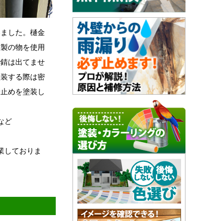
いました。樋金
ス製の物を使用
で錆は出てませ
塗装する際は密
錆止めを塗装し
など
業しておりま