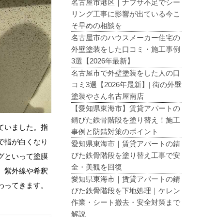
名古屋市港区｜ナフサ不足でシー
リング工事に影響が出ている今こ
そ早めの相談を
名古屋市のハウスメーカー住宅の
外壁塗装をした口コミ・施工事例
3選【2026年最新】
名古屋市で外壁塗装をした人の口
コミ3選【2026年最新】| 街の外壁
塗装やさん名古屋南店
【愛知県東海市】賃貸アパートの
錆びた鉄骨階段を塗り替え！施工
ていました。指
事例と防錆対策のポイント
で指が白くなり
愛知県東海市｜賃貸アパートの錆
びた鉄骨階段を塗り替え工事で安
グといって塗膜
全・美観を回復
、紫外線や希釈
愛知県東海市｜賃貸アパートの錆
わってきます。
びた鉄骨階段を下地処理｜ケレン
作業・シート撤去・安全対策まで
解説