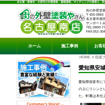
ホーム
施工事例
お客様の声
工事メニ
名古屋・東海市・大府市の外壁塗装・屋根塗装、サイディングの張替え、防
街の外壁塗
〒455-0883
名古屋市港区
サンポートみ
TEL:0800-7
FAX:052-30
ホーム
施工事例
お客
HOME
現場
愛知県安
愛知県弥富市に
の上にリシンと
た。軒裏は木仕