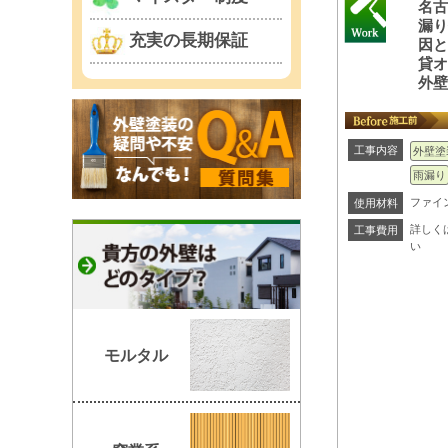
名古
漏り
充実の長期保証
因
貸
外
工事内容
外壁塗
雨漏り
ファイ
使用材料
詳しく
工事費用
い
モルタル