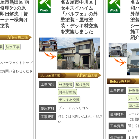
屋市熱田区 雨
名古屋市中川区｜
名
修理3つの原
セキスイハイム
和
と即日解決｜賃
「パルフェ」の外
外
オーナー様向け
壁塗装・屋根塗
塗
壁塗装
装・デッキ材交換
シ
を実施しました
施
紹
装
防水工事
ンパーフェクトトップ
はお問い合わせくださ
工事内容
外壁塗装
屋根塗装
工事内容
外壁塗
付帯部塗装
シーリ
デッキ材交換
防水工
プレミアムシリコン
使用材料
スーパ
使用材料
詳しくはお問い合わせくださ
工事費用
（無機
い
詳しく
工事費用
い
１０年
保証年数