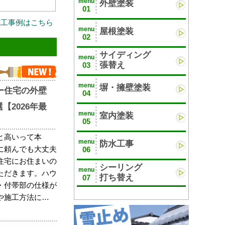
menu
外壁塗装
01
施工事例はこちら
menu
屋根塗装
02
サイディング
menu
張替え
03
menu
塀・擁壁塗装
ー住宅の外壁
04
【2026年最
menu
室内塗装
05
と高いって本
menu
防水工事
に頼んでも大丈夫
06
住宅にお住まいの
シーリング
menu
ただきます。ハウ
打ち替え
07
・付帯部の仕様が
や施工方法に…