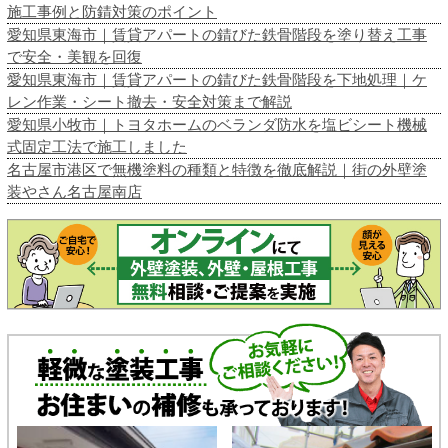
施工事例と防錆対策のポイント
愛知県東海市｜賃貸アパートの錆びた鉄骨階段を塗り替え工事
で安全・美観を回復
愛知県東海市｜賃貸アパートの錆びた鉄骨階段を下地処理｜ケ
レン作業・シート撤去・安全対策まで解説
愛知県小牧市｜トヨタホームのベランダ防水を塩ビシート機械
式固定工法で施工しました
名古屋市港区で無機塗料の種類と特徴を徹底解説｜街の外壁塗
装やさん名古屋南店