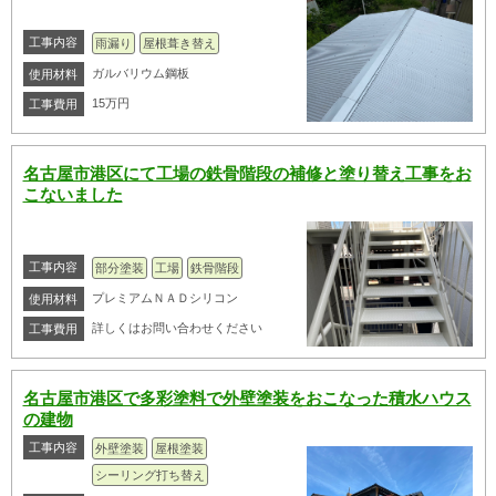
工事内容
雨漏り
屋根葺き替え
ガルバリウム鋼板
使用材料
15万円
工事費用
名古屋市港区にて工場の鉄骨階段の補修と塗り替え工事をお
こないました
工事内容
部分塗装
工場
鉄骨階段
プレミアムＮＡＤシリコン
使用材料
詳しくはお問い合わせください
工事費用
名古屋市港区で多彩塗料で外壁塗装をおこなった積水ハウス
の建物
工事内容
外壁塗装
屋根塗装
シーリング打ち替え