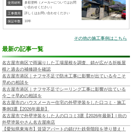
多彩塗料（メーカーについてはお問
使用材料
い合わせください）
詳しくはお問い合わせください
工事費用
10年
保証年数
その他の施工事例はこちら
最新の記事一覧
名古屋市南区で雨漏りした工場屋根を調査、錆が広がる折板屋
根と過去の補修跡を確認
名古屋市港区｜ナフサ不足で防水工事に影響が出ている今こそ
早めの相談を
名古屋市港区｜ナフサ不足でシーリング工事に影響が出ている
今こそ早めの相談を
名古屋市のハウスメーカー住宅の外壁塗装をした口コミ・施工
事例3選【2026年最新】
名古屋市で外壁塗装をした人の口コミ3選【2026年最新】| 街の
外壁塗装やさん名古屋南店
【愛知県東海市】賃貸アパートの錆びた鉄骨階段を塗り替え！