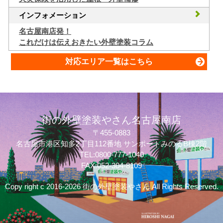
インフォメーション
名古屋南店発！
これだけは伝えおきたい外壁塗装コラム
対応エリア一覧はこちら
街の外壁塗装やさん名古屋南店
〒455-0883
名古屋市港区知多2丁目112番地 サンポートみのるB棟2階
TEL:0800-777-1040
FAX:052-304-8109
Copy right c 2016-2026 街の外壁塗装やさん All Rights Reserved.
質問してね！