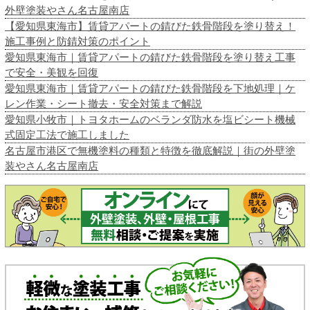
外壁塗装やさん名古屋南店
【愛知県東海市】賃貸アパートの錆びた鉄骨階段を塗り替え！
施工事例と防錆対策のポイント
愛知県東海市｜賃貸アパートの錆びた鉄骨階段を塗り替え工事
で安全・美観を回復
愛知県東海市｜賃貸アパートの錆びた鉄骨階段を下地処理｜ケ
レン作業・シート撤去・安全対策まで解説
愛知県小牧市｜トヨタホームのベランダ防水を塩ビシート機械
式固定工法で施工しました
名古屋市港区で無機塗料の種類と特徴を徹底解説｜街の外壁塗
装やさん名古屋南店