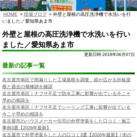
HOME
現場ブログ
外壁と屋根の高圧洗浄機で水洗いを行
いました／愛知県あま市
外壁と屋根の高圧洗浄機で水洗いを行い
ました／愛知県あま市
更新日時:2018年06月07日
最新の記事一覧
名古屋市南区で雨漏りした工場屋根を調査、錆が広がる折板屋
根と過去の補修跡を確認
名古屋市港区｜ナフサ不足で防水工事に影響が出ている今こそ
早めの相談を
名古屋市港区｜ナフサ不足でシーリング工事に影響が出ている
今こそ早めの相談を
名古屋市のハウスメーカー住宅の外壁塗装をした口コミ・施工
事例3選【2026年最新】
名古屋市で外壁塗装をした人の口コミ3選【2026年最新】| 街の