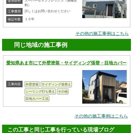
スーパーセランフレックス（無機塗
使用材料
料）
詳しくはお問い合わせください
工事費用
１０年
保証年数
その他の施工事例はこちら
同じ地域の施工事例
愛知県あま市にて外壁塗装・サイディング張替・目地カバー
工事内容
外壁塗装
サイディング張替え
シーリング打ち替え
その他
目地カバー工法
その他の施工事例はこちら
この工事と同じ工事を行っている現場ブログ