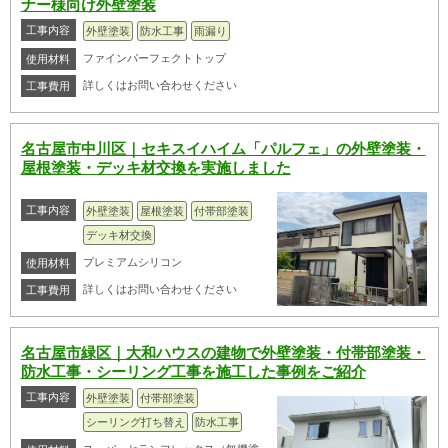
ナー様向け外壁塗装
工事内容
外壁塗装
防水工事
雨漏り
ファインパーフェクトトップ
使用材料
詳しくはお問い合わせください
工事費用
名古屋市中川区｜セキスイハイム「パルフェ」の外壁塗装・
屋根塗装・デッキ材交換を実施しました
工事内容
外壁塗装
屋根塗装
付帯部塗装
デッキ材交換
プレミアムシリコン
使用材料
詳しくはお問い合わせください
工事費用
名古屋市緑区｜大和ハウスの建物で外壁塗装・付帯部塗装・
防水工事・シーリング工事を施工した事例をご紹介
工事内容
外壁塗装
付帯部塗装
シーリング打ち替え
防水工事