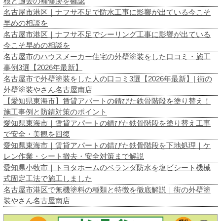
根と過去の補修跡を確認
名古屋市港区｜ナフサ不足で防水工事に影響が出ている今こそ
早めの相談を
名古屋市港区｜ナフサ不足でシーリング工事に影響が出ている
今こそ早めの相談を
名古屋市のハウスメーカー住宅の外壁塗装をした口コミ・施工
事例3選【2026年最新】
名古屋市で外壁塗装をした人の口コミ3選【2026年最新】| 街の
外壁塗装やさん名古屋南店
【愛知県東海市】賃貸アパートの錆びた鉄骨階段を塗り替え！
施工事例と防錆対策のポイント
愛知県東海市｜賃貸アパートの錆びた鉄骨階段を塗り替え工事
で安全・美観を回復
愛知県東海市｜賃貸アパートの錆びた鉄骨階段を下地処理｜ケ
レン作業・シート撤去・安全対策まで解説
愛知県小牧市｜トヨタホームのベランダ防水を塩ビシート機械
式固定工法で施工しました
名古屋市港区で無機塗料の種類と特徴を徹底解説｜街の外壁塗
装やさん名古屋南店