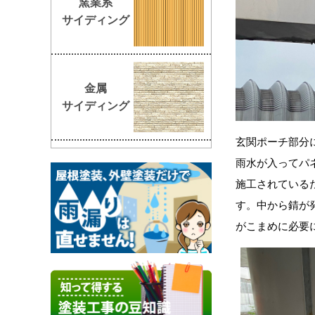
窯業系
サイディング
金属
サイディング
玄関ポーチ部分
雨水が入ってパ
施工されている
す。中から錆が
がこまめに必要