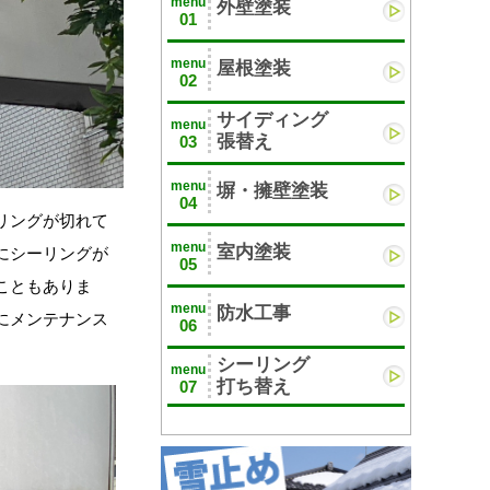
menu
外壁塗装
01
menu
屋根塗装
02
サイディング
menu
張替え
03
menu
塀・擁壁塗装
04
リングが切れて
menu
室内塗装
にシーリングが
05
こともありま
menu
防水工事
にメンテナンス
06
シーリング
menu
打ち替え
07