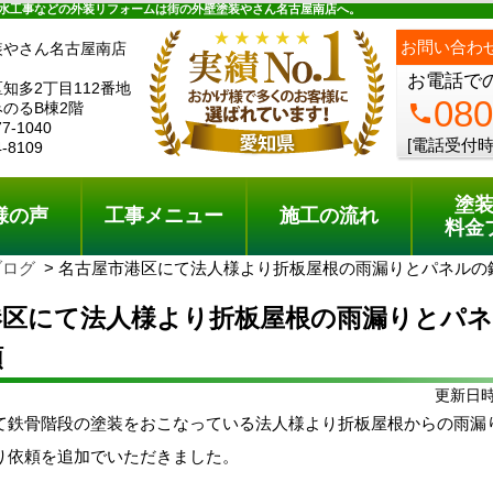
ュー
施工の流れ
会社概要
料金プラン
無料点検
水工事などの外装リフォームは街の外壁塗装やさん名古屋南店へ。
お問い合わ
装やさん名古屋南店
お電話で
知多2丁目112番地
080
のるB棟2階
phone
77-1040
[電話受付時
4-8109
塗
様の声
工事メニュー
施工の流れ
料金
ブログ
名古屋市港区にて法人様より折板屋根の雨漏りとパネルの
港区にて法人様より折板屋根の雨漏りとパ
頼
更新日時:
て鉄骨階段の塗装をおこなっている法人様より折板屋根からの雨漏
り依頼を追加でいただきました。