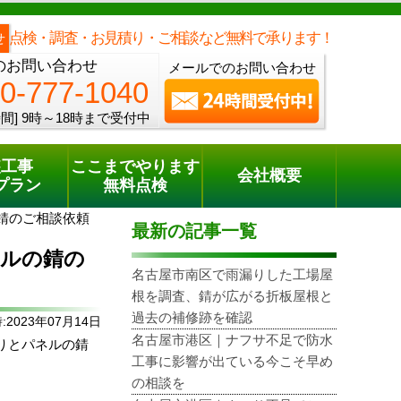
メールでのご相談
電話でのご相談
[9時～18時まで受付中]
0800-777-1040
phone
点検・調査・お見積り・ご相談など無料で承ります！
せ
のお問い合わせ
メールでのお問い合わせ
0-777-1040
間]
9時～18時まで受付中
装工事
ここまでやります
会社概要
プラン
無料点検
錆のご相談依頼
最新の記事一覧
ネルの錆の
名古屋市南区で雨漏りした工場屋
根を調査、錆が広がる折板屋根と
過去の補修跡を確認
2023年07月14日
名古屋市港区｜ナフサ不足で防水
りとパネルの錆
工事に影響が出ている今こそ早め
の相談を