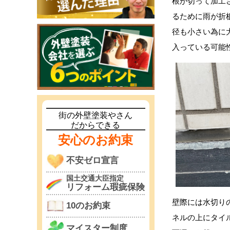
根が切って加工
るために雨が折
径も小さい為に
入っている可能
街の外壁塗装やさん
だからできる
安心のお約束
不安ゼロ宣言
国土交通大臣指定
リフォーム瑕疵保険
壁際には水切り
10のお約束
ネルの上にタイ
マイスター制度