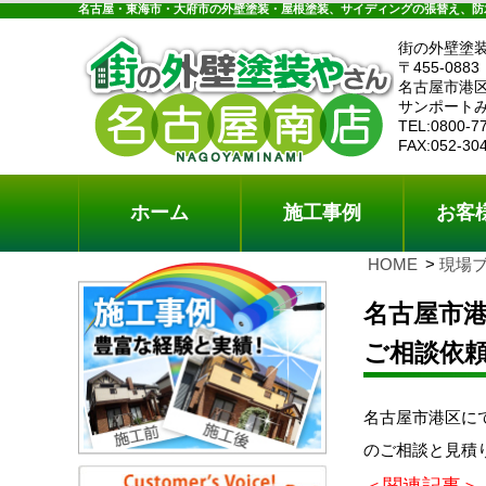
ホーム
施工事例
お客様の声
工事メニ
名古屋・東海市・大府市の外壁塗装・屋根塗装、サイディングの張替え、防
街の外壁塗
〒455-0883
名古屋市港区
サンポートみ
TEL:0800-7
FAX:052-30
ホーム
施工事例
お客
HOME
現場
名古屋市
ご相談依
名古屋市港区に
のご相談と見積