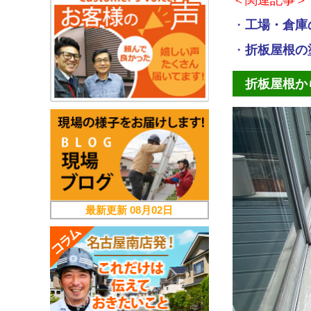
＜関連記事＞
・
工場・倉庫
・
折板屋根の
折板屋根か
最新更新
08月02日