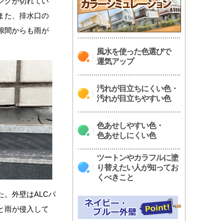
ングが切れてい
また、排水口の
隙間からも雨が
風水を使った色選びで
運気アップ
汚れが目立ちにくい色・
汚れが目立ちやすい色
色あせしやすい色・
色あせしにくい色
ツートンやカラフルに塗
り替えたい人が知ってお
くべきこと
。外壁はALCパ
と雨が侵入して