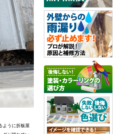
。
るように折板屋