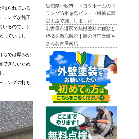
愛知県小牧市｜トヨタホームのベ
が張られている
ランダ防水を塩ビシート機械式固
ーリングが施工
定工法で施工しました
ているので、シ
名古屋市港区で無機塗料の種類と
特徴を徹底解説｜街の外壁塗装や
化していまし
さん名古屋南店
打ちでは厚みが
揮できないため
す。
ーリングの打ち