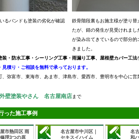
いるバンドも塗装の劣化が確認
鉄骨階段裏もお施主様が塗り替
たが、錆の発生が見受けれまし
が染み出てきているので部分的
きました。
塗装・防水工事・シーリング工事・雨漏り工事、屋根壁カバー工法
・見積り・ご相談を無料で承っております。
町、弥富市、東海市、あま市、津島市、愛西市、豊明市を中心に営
外壁塗装やさん 名古屋南店
まで
行った施工事例
屋市熱田区 雨
名古屋市中川区｜
名
修理3つの原
セキスイハイム
和