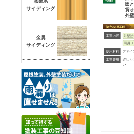
窯業系
因
サイディング
貸
外
工事内容
外壁塗
金属
雨漏り
サイディング
ファイ
使用材料
詳しく
工事費用
い