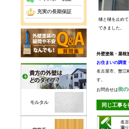
充実の長期保証
樋と樋を止めて
できました。
外壁塗装・屋根
お住まいの調査
名古屋市、蟹江
す。
街の
お問合せは
モルタル
同じ工事を
名古
漏り