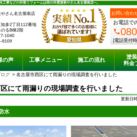
ュー
施工の流れ
会社概要
料金プラン
無料点検
水工事などの外装リフォームは街の外壁塗装やさん名古屋南店へ。
お問い合わ
装やさん名古屋南店
お電話で
知多2丁目112番地
080
のるB棟2階
phone
77-1040
[電話受付時
4-8109
塗
様の声
工事メニュー
施工の流れ
料金
ブログ
名古屋市西区にて雨漏りの現場調査を行いました
西区にて雨漏りの現場調査を行いました
更新日時:
防水