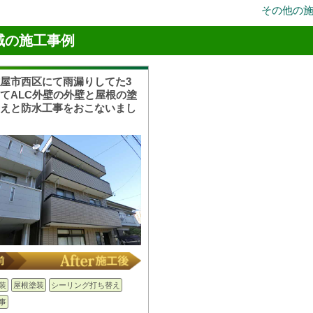
その他の
域の施工事例
屋市西区にて雨漏りしてた3
てALC外壁の外壁と屋根の塗
替えと防水工事をおこないまし
装
屋根塗装
シーリング打ち替え
事