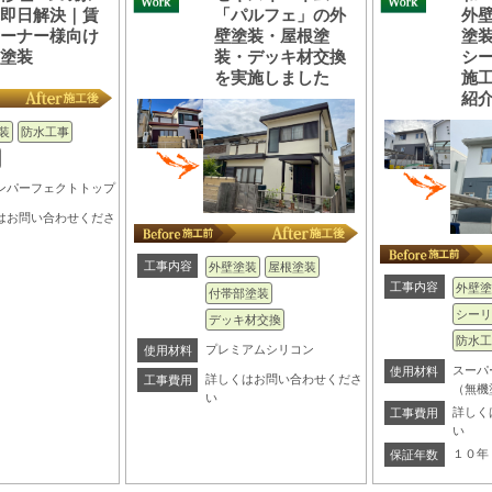
と即日解決｜賃
「パルフェ」の外
外
オーナー様向け
壁塗装・屋根塗
塗
壁塗装
装・デッキ材交換
シ
を実施しました
施
紹
装
防水工事
ンパーフェクトトップ
はお問い合わせくださ
工事内容
外壁塗装
屋根塗装
工事内容
外壁塗
付帯部塗装
シーリ
デッキ材交換
防水工
プレミアムシリコン
使用材料
スーパ
使用材料
詳しくはお問い合わせくださ
工事費用
（無機
い
詳しく
工事費用
い
１０年
保証年数