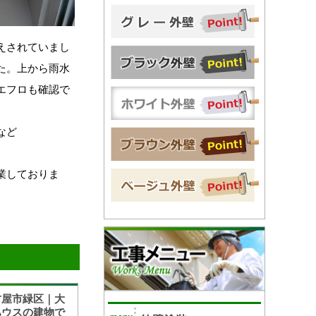
えされていまし
た。上から雨水
エフロも確認で
など
業しておりま
古屋市緑区｜大
ハウスの建物で