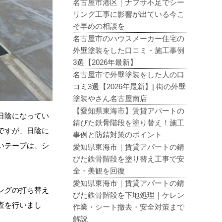
名古屋市港区｜ナフサ不足でシー
リング工事に影響が出ている今こ
そ早めの相談を
名古屋市のハウスメーカー住宅の
外壁塗装をした口コミ・施工事例
3選【2026年最新】
名古屋市で外壁塗装をした人の口
コミ3選【2026年最新】| 街の外壁
塗装やさん名古屋南店
【愛知県東海市】賃貸アパートの
日陰になってい
錆びた鉄骨階段を塗り替え！施工
ですが、日陰に
事例と防錆対策のポイント
いテープは、シ
愛知県東海市｜賃貸アパートの錆
びた鉄骨階段を塗り替え工事で安
全・美観を回復
愛知県東海市｜賃貸アパートの錆
ングの打ち替え
びた鉄骨階段を下地処理｜ケレン
査を行いまし
作業・シート撤去・安全対策まで
解説