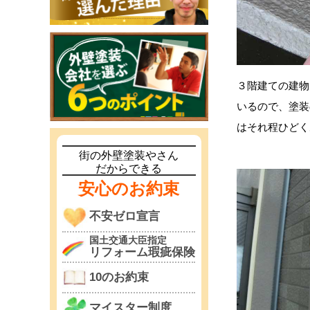
３階建ての建物
いるので、塗装
はそれ程ひどく
街の外壁塗装やさん
だからできる
安心のお約束
不安ゼロ宣言
国土交通大臣指定
リフォーム瑕疵保険
10のお約束
マイスター制度