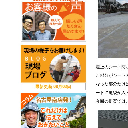
屋上のシート防
た部分がシート
なった部分だけ
最新更新
08月02日
ートに亀裂が入
今回の提案では