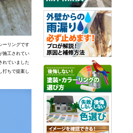
シーリングです
が施工されてい
されていました
し打ちで提案し