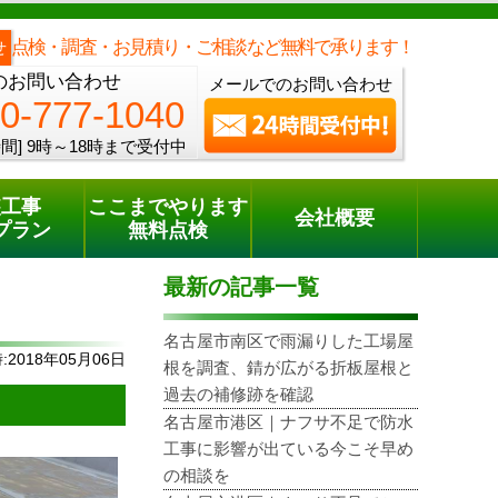
メールでのご相談
電話でのご相談
[9時～18時まで受付中]
0800-777-1040
phone
点検・調査・お見積り・ご相談など無料で承ります！
せ
のお問い合わせ
メールでのお問い合わせ
0-777-1040
間]
9時～18時まで受付中
装工事
ここまでやります
会社概要
プラン
無料点検
最新の記事一覧
名古屋市南区で雨漏りした工場屋
2018年05月06日
根を調査、錆が広がる折板屋根と
過去の補修跡を確認
名古屋市港区｜ナフサ不足で防水
工事に影響が出ている今こそ早め
の相談を