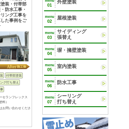
menu
外壁塗装
壁塗装・付帯部
01
装・防水工事・
ーリング工事を
menu
屋根塗装
工した事例をご
02
介
サイディング
menu
張替え
03
menu
塀・擁壁塗装
04
menu
室内塗装
05
装
付帯部塗装
menu
防水工事
ング打ち替え
06
事
シーリング
menu
ーセランフレックス
打ち替え
07
塗料）
はお問い合わせくださ