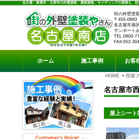
ホーム
施工事例
お客様の声
工事メニ
名古屋・東海市・大府市の外壁塗装・屋根塗装、サイディングの張替え、防
街の外壁塗
〒455-0883
名古屋市港区
サンポートみ
TEL:0800-7
FAX:052-30
ホーム
施工事例
お客
HOME
現場
名古屋市
屋上シート