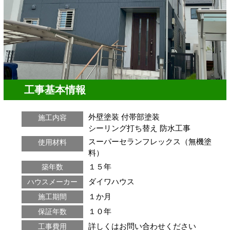
工事基本情報
外壁塗装
付帯部塗装
施工内容
シーリング打ち替え
防水工事
スーパーセランフレックス（無機塗
使用材料
料）
１５年
築年数
ダイワハウス
ハウスメーカー
１か月
施工期間
１０年
保証年数
詳しくはお問い合わせください
工事費用