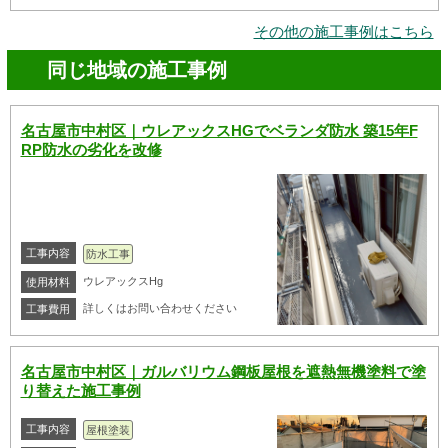
その他の施工事例はこちら
同じ地域の施工事例
名古屋市中村区｜ウレアックスHGでベランダ防水 築15年F
RP防水の劣化を改修
工事内容
防水工事
ウレアックスHg
使用材料
詳しくはお問い合わせください
工事費用
名古屋市中村区｜ガルバリウム鋼板屋根を遮熱無機塗料で塗
り替えた施工事例
工事内容
屋根塗装