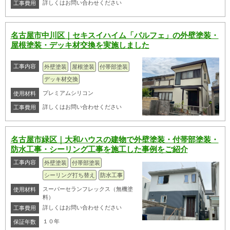
詳しくはお問い合わせください
工事費用
名古屋市中川区｜セキスイハイム「パルフェ」の外壁塗装・
屋根塗装・デッキ材交換を実施しました
工事内容
外壁塗装
屋根塗装
付帯部塗装
デッキ材交換
プレミアムシリコン
使用材料
詳しくはお問い合わせください
工事費用
名古屋市緑区｜大和ハウスの建物で外壁塗装・付帯部塗装・
防水工事・シーリング工事を施工した事例をご紹介
工事内容
外壁塗装
付帯部塗装
シーリング打ち替え
防水工事
スーパーセランフレックス（無機塗
使用材料
料）
詳しくはお問い合わせください
工事費用
１０年
保証年数