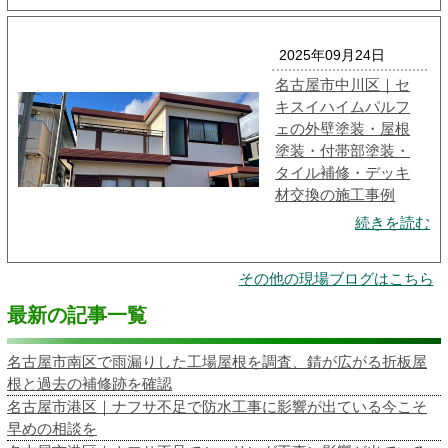
2025年09月24日
名古屋市中川区｜セ
キスイハイムパルフ
ェの外壁塗装・屋根
塗装・付帯部塗装・
タイル補修・デッキ
材交換の施工事例
続きを読む
その他の現場ブログはこちら
最新の記事一覧
名古屋市南区で雨漏りした工場屋根を調査、錆が広がる折板屋
根と過去の補修跡を確認
名古屋市港区｜ナフサ不足で防水工事に影響が出ている今こそ
早めの相談を