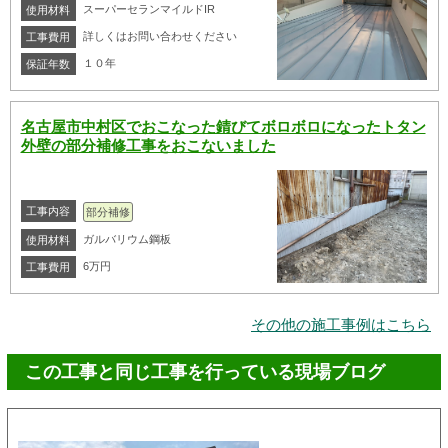
スーパーセランマイルドIR
使用材料
詳しくはお問い合わせください
工事費用
１０年
保証年数
名古屋市中村区でおこなった錆びてボロボロになったトタン
外壁の部分補修工事をおこないました
工事内容
部分補修
ガルバリウム鋼板
使用材料
6万円
工事費用
その他の施工事例はこちら
この工事と同じ工事を行っている現場ブログ