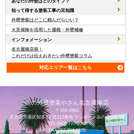
あなたの外壁はどのタイプ？
知って得する塗装工事の豆知識
外壁塗装はどこに頼んだらいい？
火災保険を活用した屋根・外壁補修
インフォメーション
名古屋南店発！
これだけは伝えおきたい外壁塗装コラム
対応エリア一覧はこちら
街の外壁塗装やさん名古屋南店
〒455-0883
名古屋市港区知多2丁目112番地 サンポートみのるB棟2階
TEL:0800-777-1040
FAX:052-304-8109