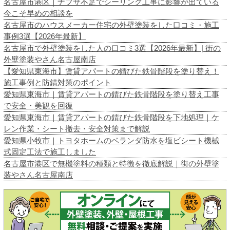
名古屋市港区｜ナフサ不足でシーリング工事に影響が出ている
今こそ早めの相談を
名古屋市のハウスメーカー住宅の外壁塗装をした口コミ・施工
事例3選【2026年最新】
名古屋市で外壁塗装をした人の口コミ3選【2026年最新】| 街の
外壁塗装やさん名古屋南店
【愛知県東海市】賃貸アパートの錆びた鉄骨階段を塗り替え！
施工事例と防錆対策のポイント
愛知県東海市｜賃貸アパートの錆びた鉄骨階段を塗り替え工事
で安全・美観を回復
愛知県東海市｜賃貸アパートの錆びた鉄骨階段を下地処理｜ケ
レン作業・シート撤去・安全対策まで解説
愛知県小牧市｜トヨタホームのベランダ防水を塩ビシート機械
式固定工法で施工しました
名古屋市港区で無機塗料の種類と特徴を徹底解説｜街の外壁塗
装やさん名古屋南店