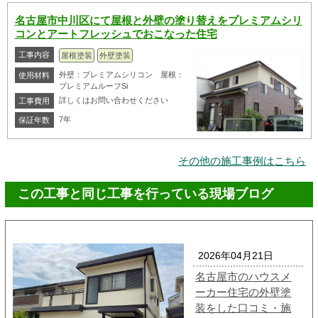
名古屋市中川区にて屋根と外壁の塗り替えをプレミアムシリ
コンとアートフレッシュでおこなった住宅
工事内容
屋根塗装
外壁塗装
外壁：プレミアムシリコン 屋根：
使用材料
プレミアムルーフSi
詳しくはお問い合わせください
工事費用
7年
保証年数
その他の施工事例はこちら
この工事と同じ工事を行っている現場ブログ
2026年04月21日
名古屋市のハウスメ
ーカー住宅の外壁塗
装をした口コミ・施