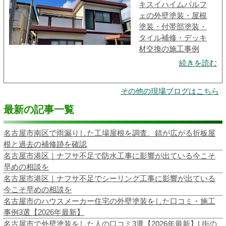
キスイハイムパルフ
ェの外壁塗装・屋根
塗装・付帯部塗装・
タイル補修・デッキ
材交換の施工事例
続きを読む
その他の現場ブログはこちら
最新の記事一覧
名古屋市南区で雨漏りした工場屋根を調査、錆が広がる折板屋
根と過去の補修跡を確認
名古屋市港区｜ナフサ不足で防水工事に影響が出ている今こそ
早めの相談を
名古屋市港区｜ナフサ不足でシーリング工事に影響が出ている
今こそ早めの相談を
名古屋市のハウスメーカー住宅の外壁塗装をした口コミ・施工
事例3選【2026年最新】
名古屋市で外壁塗装をした人の口コミ3選【2026年最新】| 街の