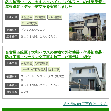
名古屋市中川区｜セキスイハイム「パルフェ」の外壁塗装・
屋根塗装・デッキ材交換を実施しました
工事内容
外壁塗装
屋根塗装
付帯部塗装
デッキ材交換
プレミアムシリコン
使用材料
詳しくはお問い合わせください
工事費用
名古屋市緑区｜大和ハウスの建物で外壁塗装・付帯部塗装・
防水工事・シーリング工事を施工した事例をご紹介
工事内容
外壁塗装
付帯部塗装
シーリング打ち替え
防水工事
スーパーセランフレックス（無機塗
使用材料
料）
詳しくはお問い合わせください
工事費用
１０年
保証年数
その他の施工事例はこちら