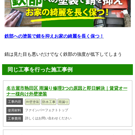
鉄部への塗装で錆を抑えお家の綺麗を長く保つ！
錆は見た目も悪いだけでなく鉄部の強度が低下してしまう
同じ工事を行った施工事例
名古屋市熱田区 雨漏り修理3つの原因と即日解決｜賃貸オー
ナー様向け外壁塗装
工事内容
外壁塗装
防水工事
雨漏り
ファインパーフェクトトップ
使用材料
詳しくはお問い合わせください
工事費用