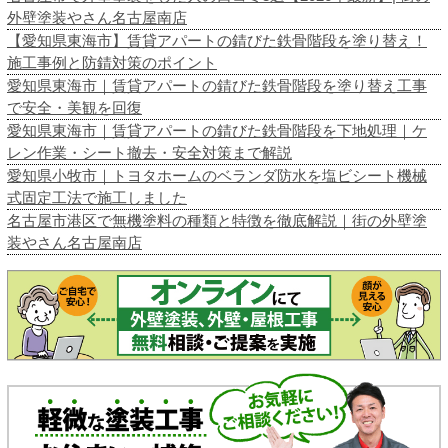
外壁塗装やさん名古屋南店
【愛知県東海市】賃貸アパートの錆びた鉄骨階段を塗り替え！
施工事例と防錆対策のポイント
愛知県東海市｜賃貸アパートの錆びた鉄骨階段を塗り替え工事
で安全・美観を回復
愛知県東海市｜賃貸アパートの錆びた鉄骨階段を下地処理｜ケ
レン作業・シート撤去・安全対策まで解説
愛知県小牧市｜トヨタホームのベランダ防水を塩ビシート機械
式固定工法で施工しました
名古屋市港区で無機塗料の種類と特徴を徹底解説｜街の外壁塗
装やさん名古屋南店