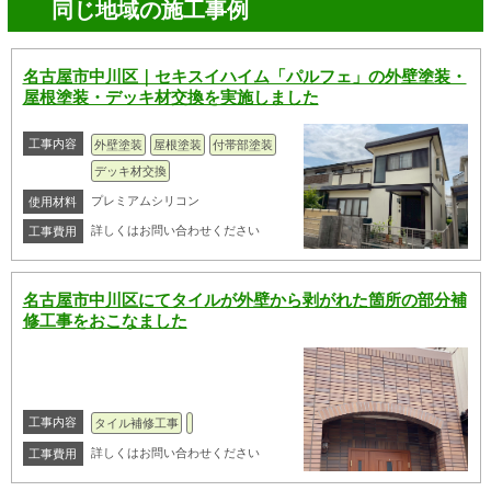
同じ地域の施工事例
名古屋市中川区｜セキスイハイム「パルフェ」の外壁塗装・
屋根塗装・デッキ材交換を実施しました
工事内容
外壁塗装
屋根塗装
付帯部塗装
デッキ材交換
プレミアムシリコン
使用材料
詳しくはお問い合わせください
工事費用
名古屋市中川区にてタイルが外壁から剥がれた箇所の部分補
修工事をおこなました
工事内容
タイル補修工事
詳しくはお問い合わせください
工事費用