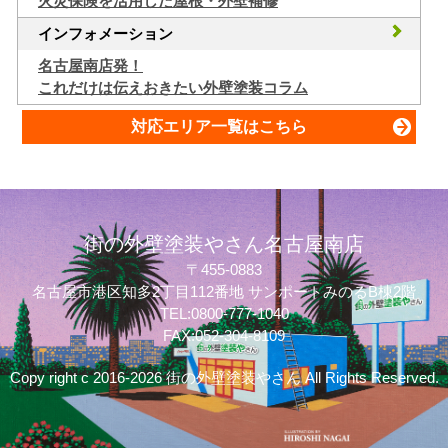
火災保険を活用した屋根・外壁補修
インフォメーション
名古屋南店発！
これだけは伝えおきたい外壁塗装コラム
対応エリア一覧はこちら
街の外壁塗装やさん名古屋南店
〒455-0883
名古屋市港区知多2丁目112番地 サンポートみのるB棟2階
TEL:0800-777-1040
FAX:052-304-8109
Copy right c 2016-2026 街の外壁塗装やさん All Rights Reserved.
質問してね！