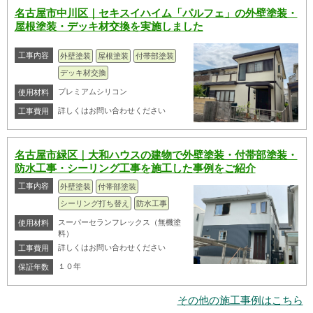
名古屋市中川区｜セキスイハイム「パルフェ」の外壁塗装・
屋根塗装・デッキ材交換を実施しました
工事内容
外壁塗装
屋根塗装
付帯部塗装
デッキ材交換
プレミアムシリコン
使用材料
詳しくはお問い合わせください
工事費用
名古屋市緑区｜大和ハウスの建物で外壁塗装・付帯部塗装・
防水工事・シーリング工事を施工した事例をご紹介
工事内容
外壁塗装
付帯部塗装
シーリング打ち替え
防水工事
スーパーセランフレックス（無機塗
使用材料
料）
詳しくはお問い合わせください
工事費用
１０年
保証年数
その他の施工事例はこちら