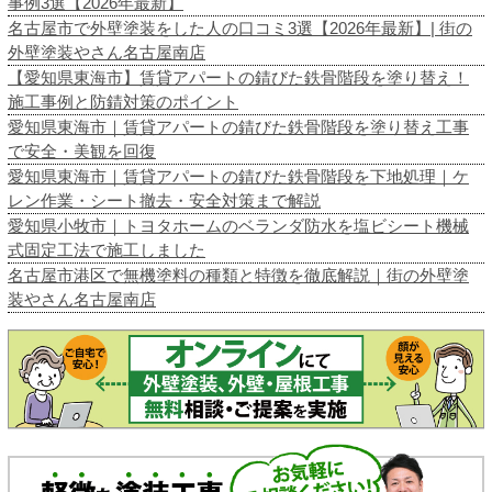
事例3選【2026年最新】
名古屋市で外壁塗装をした人の口コミ3選【2026年最新】| 街の
外壁塗装やさん名古屋南店
【愛知県東海市】賃貸アパートの錆びた鉄骨階段を塗り替え！
施工事例と防錆対策のポイント
愛知県東海市｜賃貸アパートの錆びた鉄骨階段を塗り替え工事
で安全・美観を回復
愛知県東海市｜賃貸アパートの錆びた鉄骨階段を下地処理｜ケ
レン作業・シート撤去・安全対策まで解説
愛知県小牧市｜トヨタホームのベランダ防水を塩ビシート機械
式固定工法で施工しました
名古屋市港区で無機塗料の種類と特徴を徹底解説｜街の外壁塗
装やさん名古屋南店