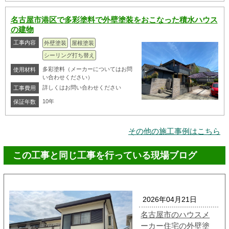
名古屋市港区で多彩塗料で外壁塗装をおこなった積水ハウス
の建物
工事内容
外壁塗装
屋根塗装
シーリング打ち替え
多彩塗料（メーカーについてはお問
使用材料
い合わせください）
詳しくはお問い合わせください
工事費用
10年
保証年数
その他の施工事例はこちら
この工事と同じ工事を行っている現場ブログ
2026年04月21日
名古屋市のハウスメ
ーカー住宅の外壁塗