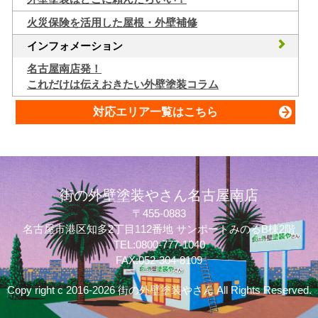
火災保険を活用した屋根・外壁補修
インフォメーション
名古屋南店発！
これだけは伝えおきたい外壁塗装コラム
対応エリア一覧はこちら
街の外壁塗装やさん名古屋南店
〒455-0883
名古屋市港区知多2丁目112番地 サンポートみのるB棟2階
TEL:0800-777-1040
FAX:052-304-8109
Copy right c 2016-2026 街の外壁塗装やさん All Rights Reserved.
質問してね！