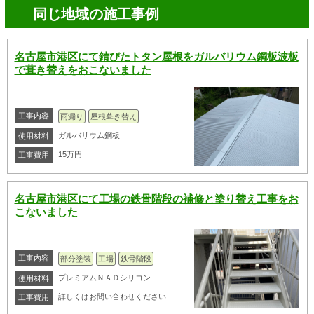
同じ地域の施工事例
名古屋市港区にて錆びたトタン屋根をガルバリウム鋼板波板
で葺き替えをおこないました
工事内容
雨漏り
屋根葺き替え
ガルバリウム鋼板
使用材料
15万円
工事費用
名古屋市港区にて工場の鉄骨階段の補修と塗り替え工事をお
こないました
工事内容
部分塗装
工場
鉄骨階段
プレミアムＮＡＤシリコン
使用材料
詳しくはお問い合わせください
工事費用