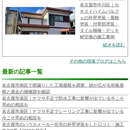
名古屋市中川区｜セ
キスイハイムパルフ
ェの外壁塗装・屋根
塗装・付帯部塗装・
タイル補修・デッキ
材交換の施工事例
続きを読む
その他の現場ブログはこちら
最新の記事一覧
名古屋市南区で雨漏りした工場屋根を調査、錆が広がる折板屋
根と過去の補修跡を確認
名古屋市港区｜ナフサ不足で防水工事に影響が出ている今こそ
早めの相談を
名古屋市港区｜ナフサ不足でシーリング工事に影響が出ている
今こそ早めの相談を
名古屋市のハウスメーカー住宅の外壁塗装をした口コミ・施工