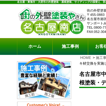
ホーム
施工事例
お客様の声
工事メニ
名古屋・東海市・大府市の外壁塗装・屋根塗装、サイディングの張替え、防
街の外壁塗
〒455-0883
名古屋市港区
サンポートみ
TEL:0800-7
FAX:052-30
ホーム
施工事例
お客
HOME
施工
キ材交換を実施
名古屋市
根塗装・