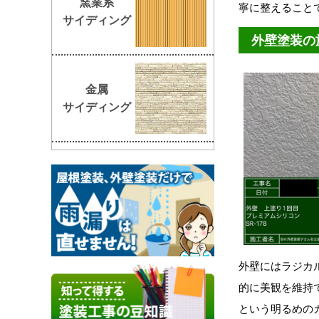
窯業系
寧に整えること
サイディング
外壁塗装の
金属
サイディング
外壁にはラジカ
的に美観を維持で
という明るめの