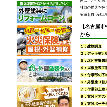
象に、外壁塗装
独自の構造を持
実績を持つ施工
【名古屋市
から
１：建物調査
２：デッキ材と
３：塩ビ被覆鋼
４：屋根塗装工
５：付帯部の下
６：外壁塗り替
７：付帯部上塗
８：玄関ドアの
９：玄関ポーチ