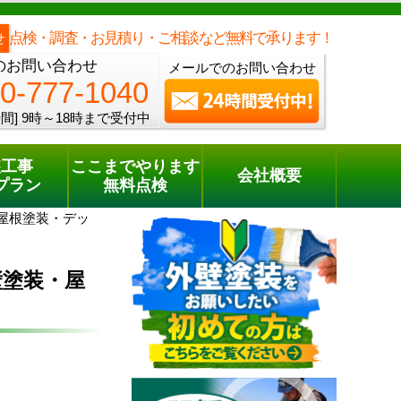
メールでのご相談
電話でのご相談
[9時～18時まで受付中]
0800-777-1040
phone
点検・調査・お見積り・ご相談など無料で承ります！
せ
のお問い合わせ
メールでのお問い合わせ
0-777-1040
間]
9時～18時まで受付中
装工事
ここまでやります
会社概要
プラン
無料点検
屋根塗装・デッ
壁塗装・屋