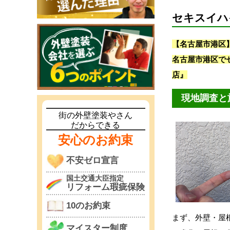
セキスイハ
【名古屋市港区
名古屋市港区で
店』
現地調査と
街の外壁塗装やさん
だからできる
安心のお約束
不安ゼロ宣言
国土交通大臣指定
リフォーム瑕疵保険
10のお約束
まず、外壁・屋
マイスター制度