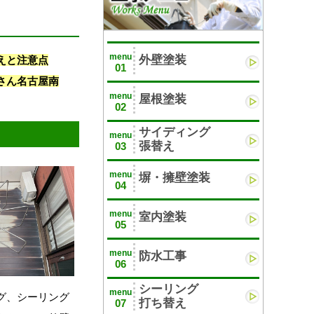
menu
外壁塗装
えと注意点
01
さん名古屋南
menu
屋根塗装
02
サイディング
menu
張替え
03
menu
塀・擁壁塗装
04
menu
室内塗装
05
menu
防水工事
06
シーリング
menu
グ、シーリング
打ち替え
07