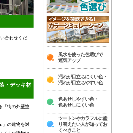
問い合わせくだ
風水を使った色選びで
運気アップ
汚れが目立ちにくい色・
汚れが目立ちやすい色
装・デッキ材
色あせしやすい色・
色あせしにくい色
る「街の外壁塗
ツートンやカラフルに塗
ェ」の建物を対
り替えたい人が知ってお
くべきこと