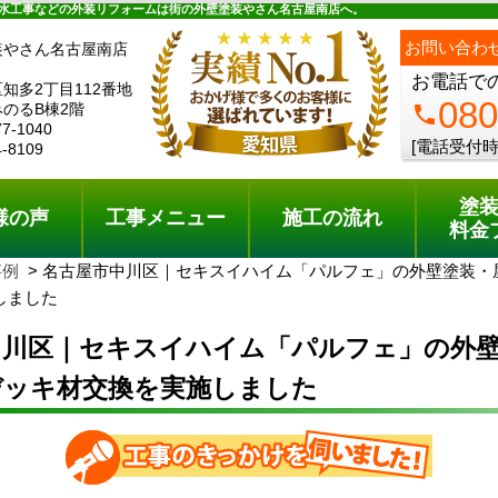
ュー
施工の流れ
会社概要
料金プラン
無料点検
水工事などの外装リフォームは街の外壁塗装やさん名古屋南店へ。
お問い合わ
装やさん名古屋南店
お電話で
知多2丁目112番地
080
のるB棟2階
phone
77-1040
[電話受付時
4-8109
塗
様の声
工事メニュー
施工の流れ
料金
事例
名古屋市中川区｜セキスイハイム「パルフェ」の外壁塗装・
しました
中川区｜セキスイハイム「パルフェ」の外
デッキ材交換を実施しました