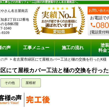
ュー
施工の流れ
会社概要
料金プラン
無料点検
水工事などの外装リフォームは街の外壁塗装やさん名古屋南店へ。
お問い合わ
装やさん名古屋南店
お電話で
知多2丁目112番地
080
のるB棟2階
phone
77-1040
[電話受付時
4-8109
塗
様の声
工事メニュー
施工の流れ
料金
様の声
名古屋市緑区にて屋根カバー工法と樋の交換を行ったK様
緑区にて屋根カバー工法と樋の交換を行った
その他
屋根材