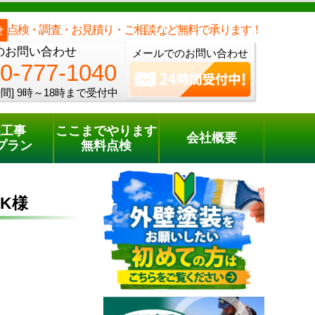
メールでのご相談
電話でのご相談
[9時～18時まで受付中]
0800-777-1040
phone
点検・調査・お見積り・ご相談など無料で承ります！
せ
のお問い合わせ
メールでのお問い合わせ
0-777-1040
間]
9時～18時まで受付中
装工事
ここまでやります
会社概要
プラン
無料点検
K様