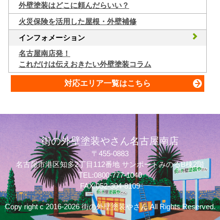
外壁塗装はどこに頼んだらいい？
火災保険を活用した屋根・外壁補修
インフォメーション
名古屋南店発！
これだけは伝えおきたい外壁塗装コラム
対応エリア一覧はこちら
街の外壁塗装やさん名古屋南店
〒455-0883
名古屋市港区知多2丁目112番地 サンポートみのるB棟2階
TEL:0800-777-1040
FAX:052-304-8109
Copy right c 2016-2026 街の外壁塗装やさん All Rights Reserved.
質問してね！